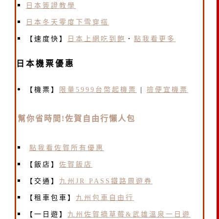
日本簽證教學
日本冬天零度下雪穿搭
【速度快】
日本上網吃到飽
．
點我看更多
日本機票優惠
【機票】
限量5999台幣起機票
|
撿便宜機票
幫你省時間!佐賀自由行懶人包
點我看佐賀所有優惠
【
飯店
】
佐賀飯店
【交通】
九州JR PASS鐵路周遊券
【租車包車】
九州包車自由行
【一日遊】
九州佐賀摘草莓&武雄溫泉一日遊