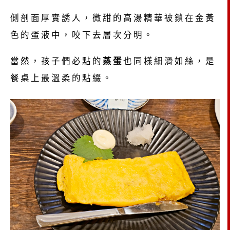
側剖面厚實誘人，微甜的高湯精華被鎖在金黃
色的蛋液中，咬下去層次分明。
當然，孩子們必點的
蒸蛋
也同樣細滑如絲，是
餐桌上最溫柔的點綴。