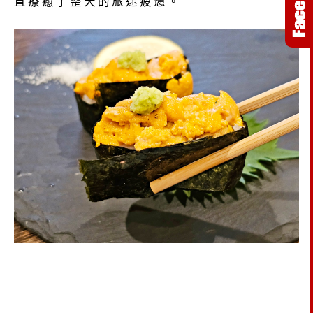
直療癒了整天的旅途疲憊。