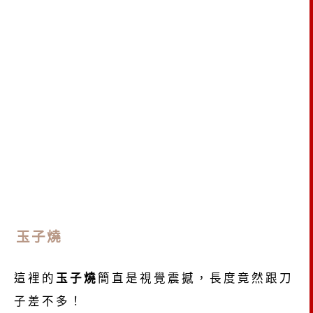
玉子燒
這裡的
玉子燒
簡直是視覺震撼，長度竟然跟刀
子差不多！