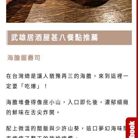
武雄居酒屋甚八餐點推薦
海膽握壽司
在台灣總是讓人猶豫再三的海膽，來到這裡一
定要「吃爆」！
海膽堆疊得像座小山，入口即化後，濃郁細緻
的鮮味在舌尖炸開。
配上微溫的醋飯與少許山葵，這口夢幻海味簡