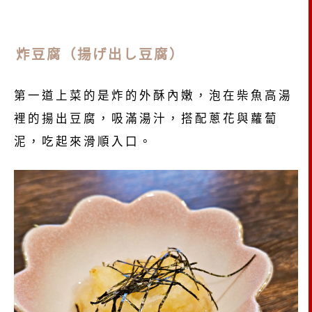
炸豆腐（揚げ出し豆腐）
第一道上菜的是炸的外酥內嫩，泡在柴魚高湯
裡的揚出豆腐，吸滿湯汁，搭配蔥花與蘿蔔
泥，吃起來滑順入口。