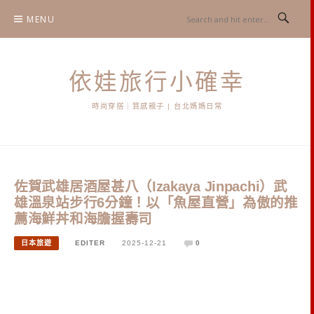
Skip
MENU
to
content
依娃旅行小確幸
時尚穿搭｜質感親子 | 台北媽媽日常
佐賀武雄居酒屋甚八（Izakaya Jinpachi）武
雄溫泉站步行6分鐘！以「魚屋直營」為傲的推
薦海鮮丼和海膽握壽司
日本旅遊
EDITER
2025-12-21
0