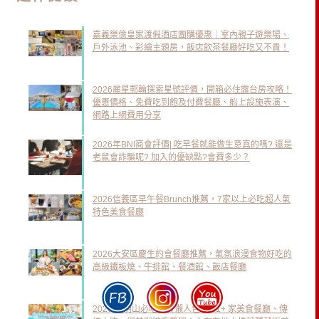
嘉義樂億皇家渡假酒店團購優惠｜室內親子遊樂場、
戶外泳池、彩繪主題房，飯店飲茶餐廳好吃又不貴！
2026麗星郵輪探索星號評價，開箱必住露台房攻略！
優惠價格、免費吃到飽及付費餐廳、船上設施表演、
網路上網費用分享
2026年BNI商會評價| 吃早餐就能做生意真的嗎? 還是
老鼠會詐騙呢? 加入的優缺點?會費多少？
2026信義區早午餐Brunch推薦，7家以上必吃超人氣
特色美食餐廳
2026大安區慶生約會餐廳推薦，氣氛浪漫食物好吃的
高級鐵板燒、牛排館、餐酒館、飯店餐廳
2026 陽明山必吃美食懶人包｜ 11+ 家美食餐廳、傳