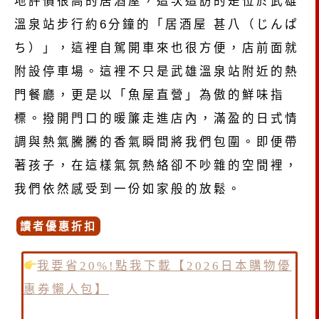
地評價很高的居酒屋，這次造訪的是位於武雄
溫泉站步行約6分鐘的「居酒屋 甚八（じんぱ
ち）」，這裡自駕開車來也很方便，店前面就
附設停車場。
這裡不只是武雄溫泉站附近的熱
門餐廳，
更是以「魚屋直營」為傲的鮮味指
標。
撥開門口的暖簾走進店內，
滿盈的日式情
調與熱氣騰騰的香氣瞬間將我們包圍。
即便帶
著孩子，
在這樣氣氛熱絡卻不吵雜的空間裡，
我們依然感受到一份如家般的放鬆。
讀者優惠折扣
我要省20%!點我下載【2026日本購物優
惠券懶人包】