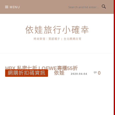
Skip
MENU
to
content
依娃旅行小確幸
時尚穿搭｜質感親子 | 台北媽媽日常
HBX 私密七折 LOEWE專櫃55折
網購折扣碼資訊
依娃
0
2020-04-04