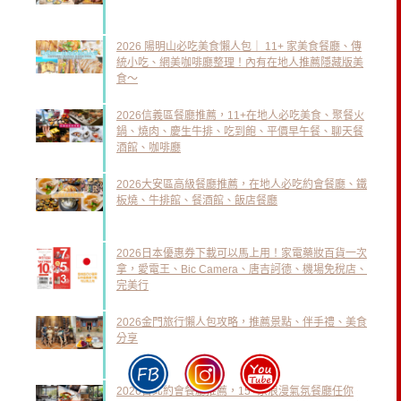
2026 陽明山必吃美食懶人包｜ 11+ 家美食餐廳、傳
統小吃、網美咖啡廳整理！內有在地人推薦隱藏版美
食～
2026信義區餐廳推薦，11+在地人必吃美食、聚餐火
鍋、燒肉、慶生牛排、吃到飽、平價早午餐、聊天餐
酒館、咖啡廳
2026大安區高級餐廳推薦，在地人必吃約會餐廳、鐵
板燒、牛排館、餐酒館、飯店餐廳
2026日本優惠券下載可以馬上用！家電藥妝百貨一次
拿，愛電王、Bic Camera、唐吉訶德、機場免稅店、
完美行
2026金門旅行懶人包攻略，推薦景點、伴手禮、美食
分享
2026台北約會餐廳推薦，15+家浪漫氣氛餐廳任你