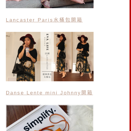
Lancaster Paris水桶包開箱
Danse Lente
mini Johnny
開箱