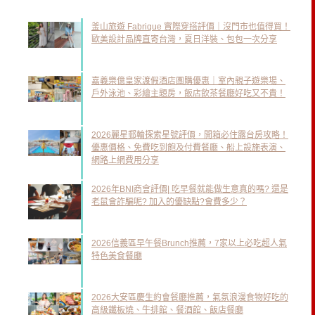
釜山旅遊 Fabrique 實際穿搭評價｜沒門市也值得買！
歐美設計品牌直寄台灣，夏日洋裝、包包一次分享
嘉義樂億皇家渡假酒店團購優惠｜室內親子遊樂場、
戶外泳池、彩繪主題房，飯店飲茶餐廳好吃又不貴！
2026麗星郵輪探索星號評價，開箱必住露台房攻略！
優惠價格、免費吃到飽及付費餐廳、船上設施表演、
網路上網費用分享
2026年BNI商會評價| 吃早餐就能做生意真的嗎? 還是
老鼠會詐騙呢? 加入的優缺點?會費多少？
2026信義區早午餐Brunch推薦，7家以上必吃超人氣
特色美食餐廳
2026大安區慶生約會餐廳推薦，氣氛浪漫食物好吃的
高級鐵板燒、牛排館、餐酒館、飯店餐廳