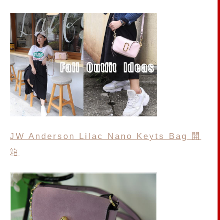
JW Anderson Lilac Nano Keyts Bag 開
箱