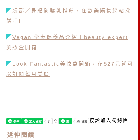
◤
臉部／身體防曬乳推薦，在歐美購物網站採
購吧!
◤
Vegan 全素保養品介紹＋beauty expert
美妝盒開箱
◤
Look Fantastic美妝盒開箱，花527元就可
以訂閱每月美麗
按讚加入粉絲團
延伸閱讀