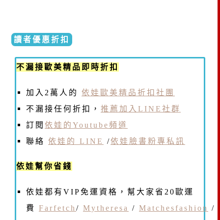
讀者優惠折扣
不漏接歐美精品即時折扣
加入2萬人的
依娃歐美精品折扣社團
不漏接任何折扣，
推薦加入LINE社群
訂閱
依娃的Youtube頻道
聯絡
依娃的 LINE
/
依娃臉書粉專私訊
依娃幫你省錢
依娃都有VIP免運資格，幫大家省20歐運
費
Farfetch
/
Mytheresa
/
Matchesfashion
/