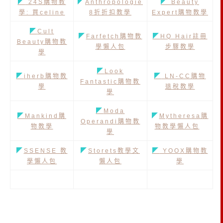
◤
24S購物教
◤
Anthropologie
◤
Beauty
學: 買celine
8折折扣教學
Expert購物教學
◤
Cult
◤
Farfetch購物教
◤
HQ Hair註冊
Beauty購物教
學懶人包
步驟教學
學
◤
Look
◤
iherb購物教
◤
LN-CC購物
Fantastic購物教
學
退稅教學
學
◤
Moda
◤
Mankind購
◤
Mytheresa購
Operandi購物教
物教學
物教學懶人包
學
◤
SSENSE 教
◤
Storets教學文
◤
YOOX購物教
學懶人包
懶人包
學