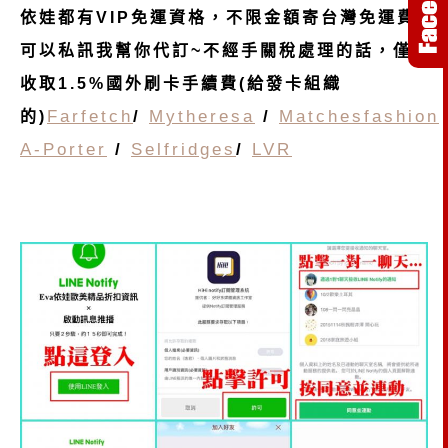
依娃都有VIP免運資格，不限金額寄台灣免運費!
可以私訊我幫你代訂~不經手關稅處理的話，僅
收取1.5%國外刷卡手續費(給發卡組織
Farfetch
/
Mytheresa
/
Matchesfashion
的)
A-Porter
/
Selfridges
/
LVR