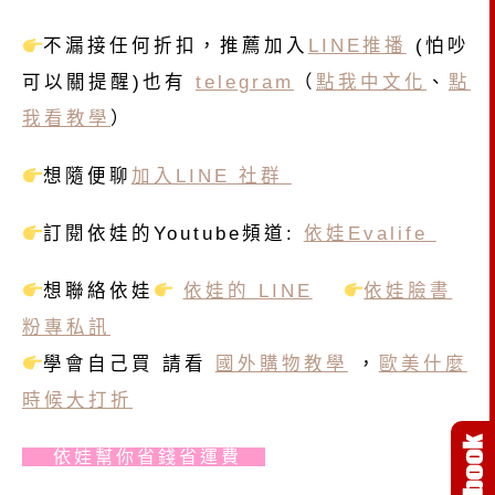
不漏接任何折扣，推薦加入
LINE推播
(怕吵
可以關提醒)也有
telegram
（
點我中文化
、
點
我看教學
）
想隨便聊
加入LINE 社群
訂閱依娃的Youtube頻道:
依娃Evalife
想聯絡依娃
依娃的 LINE
依娃臉書
粉專私訊
學會自己買 請看
國外購物教學
，
歐美什麼
時候大打折
依娃幫你省錢省運費