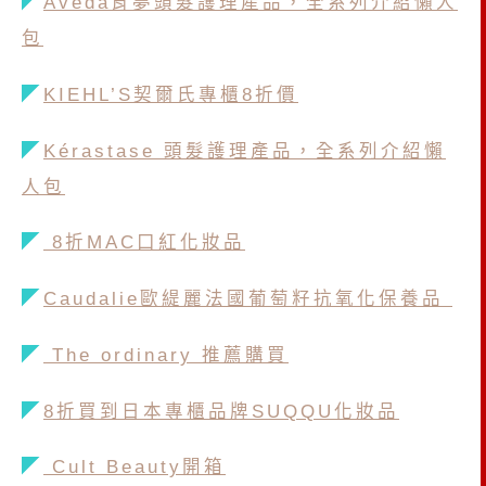
◤
Aveda肯夢頭髮護理產品，全系列介紹懶人
包
◤
KIEHL’S契爾氏專櫃8折價
◤
Kérastase 頭髮護理產品，全系列介紹懶
人包
◤
8折MAC口紅化妝品
◤
Caudalie歐緹麗法國葡萄籽抗氧化保養品
◤
The ordinary 推薦購買
◤
8折買到日本專櫃品牌SUQQU化妝品
◤
Cult Beauty開箱