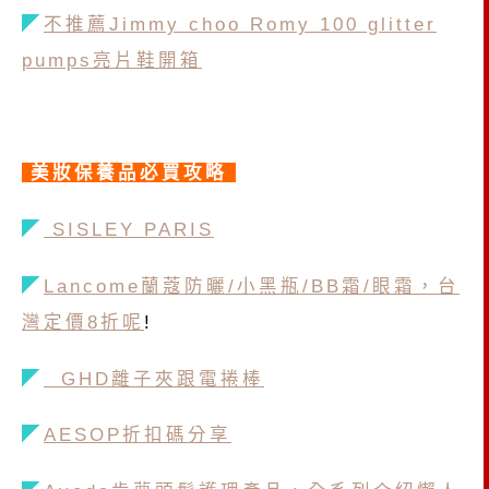
◤
不推薦Jimmy choo Romy 100 glitter
pumps亮片鞋開箱
美妝保養品必買攻略
◤
SISLEY PARIS
◤
Lancome蘭蔻防曬/小黑瓶/BB霜/眼霜，台
灣定價8折呢
!
◤
GHD離子夾跟電捲棒
◤
AESOP折扣碼分享