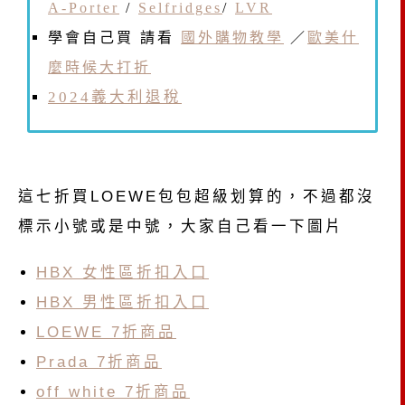
A-Porter
/
Selfridges
/
LVR
學會自己買 請看
國外購物教學
／
歐美什
麼時候大打折
2024義大利退稅
這七折買LOEWE包包超級划算的，不過都沒
標示小號或是中號，大家自己看一下圖片
HBX 女性區折扣入口
HBX 男性區折扣入口
LOEWE 7折商品
Prada 7折商品
off white 7折商品