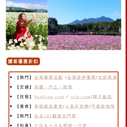
讀者優惠折扣
【熱門】
台灣展覽活動
/
台灣旅遊優惠
/
文創表演
【交通】
高鐵、巴士、租車
【住宿】
booking.com
/
trip.com
/
親子飯店
【美食】
星級飯店美食
/
人氣吃到飽
/
手搖飲咖啡
【熱門】
台北101觀景台門票
【包車】
九份＆十分＆野柳一日遊