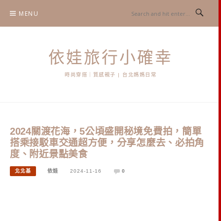
Skip
MENU
to
content
依娃旅行小確幸
時尚穿搭｜質感親子 | 台北媽媽日常
2024關渡花海，5公頃盛開秘境免費拍，簡單
搭乘接駁車交通超方便，分享怎麼去、必拍角
度、附近景點美食
北北基
依娃
2024-11-16
0