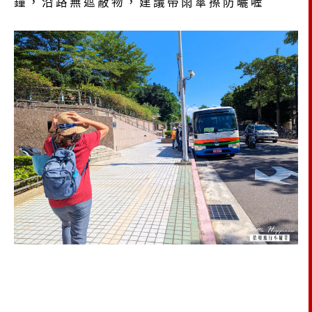
鐘，沿路無遮蔽物，建議帶雨傘擦防曬喔