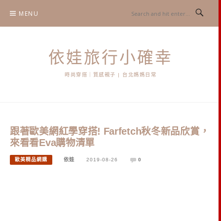
Skip
MENU
to
content
依娃旅行小確幸
時尚穿搭｜質感親子 | 台北媽媽日常
跟著歐美網紅學穿搭! Farfetch秋冬新品欣賞，
來看看Eva購物清單
歐美精品網購
依娃
2019-08-26
0