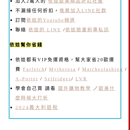
加入2萬人的
依娃歐美精品折扣社團
不漏接任何折扣，
推薦加入LINE社群
訂閱
依娃的Youtube頻道
聯絡
依娃的 LINE
/
依娃臉書粉專私訊
依娃幫你省錢
依娃都有VIP免運資格，幫大家省20歐運
費
Farfetch
/
Mytheresa
/
Matchesfashion
/
A-Porter
/
Selfridges
/
LVR
學會自己買 請看
國外購物教學
／
歐美什
麼時候大打折
2024義大利退稅