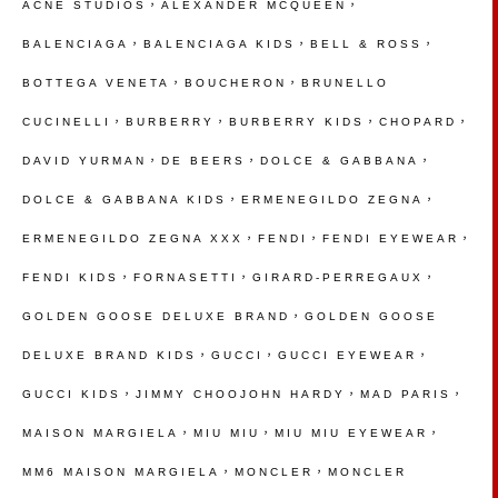
ACNE STUDIOS，ALEXANDER MCQUEEN，
BALENCIAGA，BALENCIAGA KIDS，BELL & ROSS，
BOTTEGA VENETA，BOUCHERON，BRUNELLO
CUCINELLI，BURBERRY，BURBERRY KIDS，CHOPARD，
DAVID YURMAN，DE BEERS，DOLCE & GABBANA，
DOLCE & GABBANA KIDS，ERMENEGILDO ZEGNA，
ERMENEGILDO ZEGNA XXX，FENDI，FENDI EYEWEAR，
FENDI KIDS，FORNASETTI，GIRARD-
PERREGAUX，
GOLDEN GOOSE DELUXE BRAND，GOLDEN GOOSE
DELUXE BRAND KIDS，GUCCI，GUCCI EYEWEAR，
GUCCI KIDS，JIMMY CHOOJOHN HARDY，MAD PARIS，
MAISON MARGIELA，MIU MIU，MIU MIU EYEWEAR，
MM6 MAISON MARGIELA，MONCLER，MONCLER