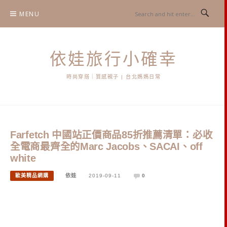
Skip
MENU
to
content
依娃旅行小確幸
時尚穿搭｜質感親子 | 台北媽媽日常
Farfetch 中國站正價商品85折推薦清單：必收
全電商最齊全的Marc Jacobs、SACAI、off
white
歐美精品網購
依娃
2019-09-11
0