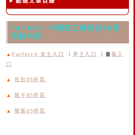
點選文章目錄
Farfetch 中國站正價商品85折
活動內容
▲
Farfetch 女士入口
｜
男士入口
｜童
裝入
口
▲
包包85折區
▲
鞋子85折區
▲
服裝85折區