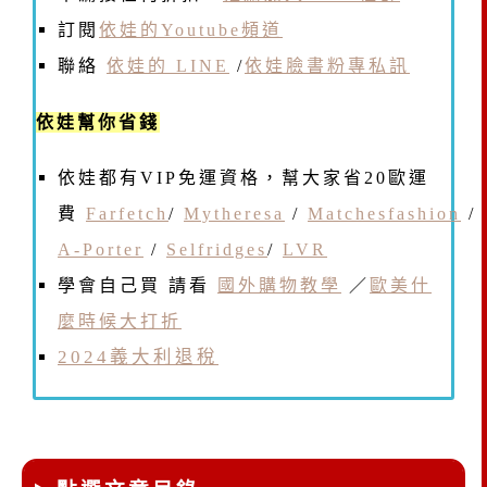
訂閱
依娃的Youtube頻道
聯絡
依娃的 LINE
/
依娃臉書粉專私訊
依娃幫你省錢
依娃都有VIP免運資格，幫大家省20歐運
費
Farfetch
/
Mytheresa
/
Matchesfashion
/
A-Porter
/
Selfridges
/
LVR
學會自己買 請看
國外購物教學
／
歐美什
麼時候大打折
2024義大利退稅