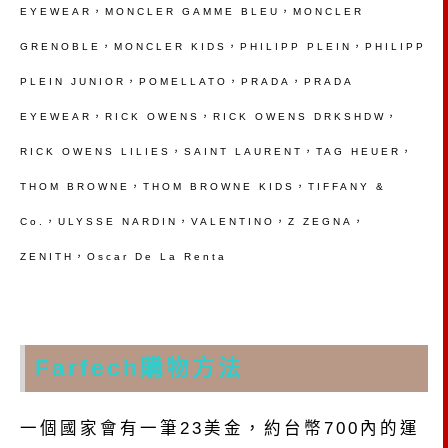
EYEWEAR，MONCLER GAMME BLEU，MONCLER
GRENOBLE，MONCLER KIDS，PHILIPP PLEIN，PHILIPP
PLEIN JUNIOR，POMELLATO，PRADA，PRADA
EYEWEAR，RICK OWENS，RICK OWENS DRKSHDW，
RICK OWENS LILIES，SAINT LAURENT，TAG HEUER，
THOM BROWNE，THOM BROWNE KIDS，TIFFANY &
Co.，ULYSSE NARDIN，VALENTINO，Z ZEGNA，
ZENITH，Oscar De La Renta
Farfech購物方法
一個國家會有一筆23美金，約台幣700內的運