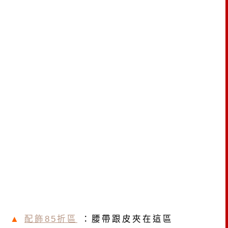
▲
配飾85折區
：腰帶跟皮夾在這區