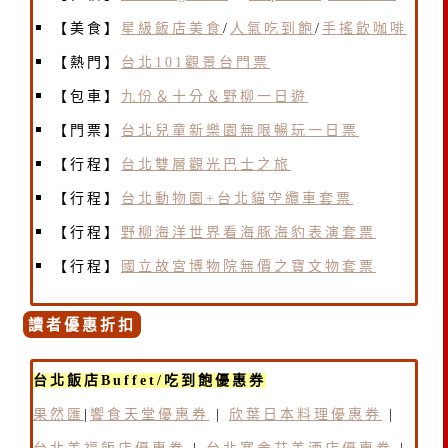
【美食】
星級飯店美食
/
人氣吃到飽
/
手搖飲咖啡
【熱門】
台北101觀景台門票
【包車】
九份＆十分＆野柳一日遊
【門票】
台北兒童新樂園無限暢玩一日票
【行程】
台北雙層觀光巴士之旅
【行程】
台北動物園+台北貓空纜車套票
【行程】
野柳海洋世界看海豚海豹表演套票
【行程】
國立故宮博物院無價之寶文物套票
讀者優惠折扣
台北飯店Buffet/吃到飽優惠券
果然匯
|
饗食天堂優惠券
|
欣葉日本料理優惠券
|