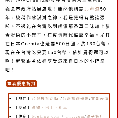
吧? 現在Cremia終於在台灣南京三民店跟信
義區市政府站展店啦！雖然他稱霸
北海道
50
年，被稱作冰淇淋之神，我是覺得有點誇張
啦。不過能在台灣吃到超濃郁香草口味加上貓
舌蛋筒的小確幸，在疫情時代備感幸福。尤其
在日本Cremia也是要500日圓，約130台幣，
現在在台灣吃只要150台幣，依娃覺得還可以
啊！趕緊跟著依娃享受這來自日本的小確幸
吧！
讀者優惠折扣
【熱門】
台灣展覽活動
/
台灣旅遊優惠
/
文創表演
【交通】
高鐵、巴士、租車
【住宿】
booking.com
/
trip.com
/
親子飯店