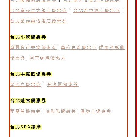
台北美福飯店優惠券
|
台北寒舍艾美酒店優惠券
|
台北喜來登大飯店優惠券
|
台北君悅酒店優惠券
|
台北國泰萬怡酒店優惠券
台北小吃優惠券
寧夏夜市美食優惠券
|
阜杭豆漿優惠券
|
師園鹽酥雞
優惠券
|
阿宗麵線優惠券
台北手搖飲優惠券
星巴克優惠券
|
迷客夏優惠券
台北速食優惠券
麥當勞優惠券
|
頂呱呱優惠券
|
漢堡王優惠券
台北SPA按摩