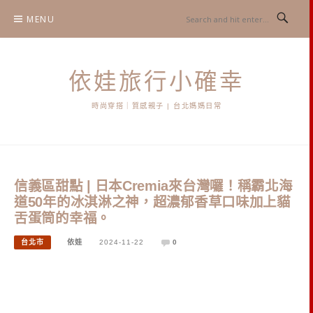
Skip
MENU
to
content
依娃旅行小確幸
時尚穿搭｜質感親子 | 台北媽媽日常
信義區甜點 | 日本Cremia來台灣囉！稱霸北海
道50年的冰淇淋之神，超濃郁香草口味加上貓
舌蛋筒的幸福。
台北市
依娃
2024-11-22
0