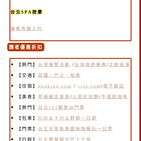
台北SPA按摩
優惠券懶人包
讀者優惠折扣
【熱門】
台灣展覽活動
/
台灣旅遊優惠
/
文創表演
【交通】
高鐵、巴士、租車
【住宿】
booking.com
/
trip.com
/
親子飯店
【美食】
星級飯店美食
/
人氣吃到飽
/
手搖飲咖啡
【熱門】
台北101觀景台門票
【包車】
九份＆十分＆野柳一日遊
【門票】
台北兒童新樂園無限暢玩一日票
【行程】
台北雙層觀光巴士之旅