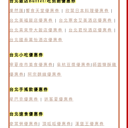
台北飯店Buffet/吃到飽優惠券
果然匯
|
饗食天堂優惠券
|
欣葉日本料理優惠券
|
台北美福飯店優惠券
|
台北寒舍艾美酒店優惠券
|
台北喜來登大飯店優惠券
|
台北君悅酒店優惠券
|
台北國泰萬怡酒店優惠券
台北小吃優惠券
寧夏夜市美食優惠券
|
阜杭豆漿優惠券
|
師園鹽酥雞
優惠券
|
阿宗麵線優惠券
台北手搖飲優惠券
星巴克優惠券
|
迷客夏優惠券
台北速食優惠券
麥當勞優惠券
|
頂呱呱優惠券
|
漢堡王優惠券