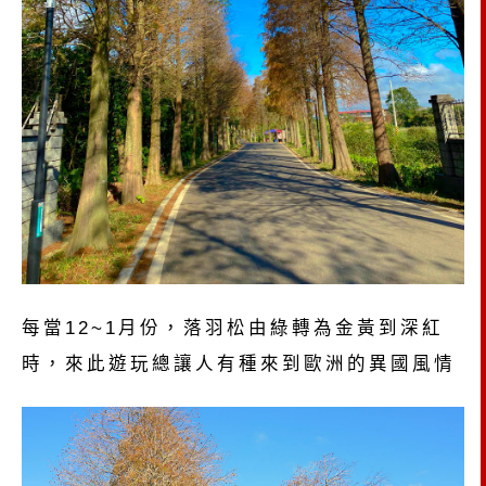
每當12~1月份，落羽松由綠轉為金黃到深紅
時，來此遊玩總讓人有種來到歐洲的異國風情