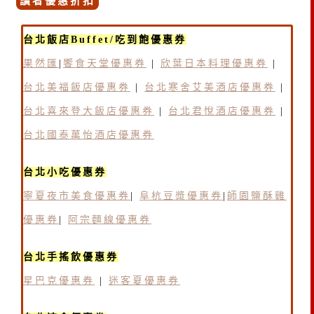
讀者優惠折扣
台北飯店Buffet/吃到飽優惠券
果然匯
|
饗食天堂優惠券
|
欣葉日本料理優惠券
|
台北美福飯店優惠券
|
台北寒舍艾美酒店優惠券
|
台北喜來登大飯店優惠券
|
台北君悅酒店優惠券
|
台北國泰萬怡酒店優惠券
台北小吃優惠券
寧夏夜市美食優惠券
|
阜杭豆漿優惠券
|
師園鹽酥雞
優惠券
|
阿宗麵線優惠券
台北手搖飲優惠券
星巴克優惠券
|
迷客夏優惠券