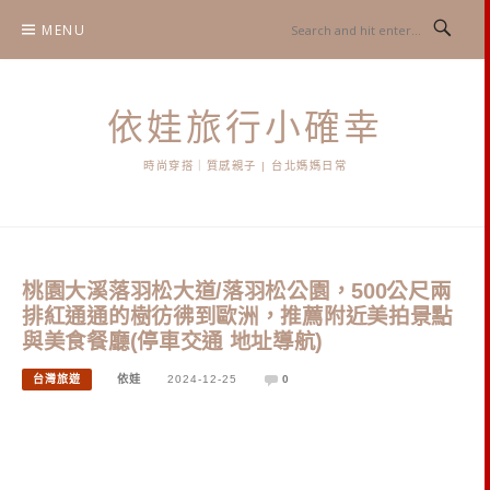
Skip
MENU
to
content
依娃旅行小確幸
時尚穿搭｜質感親子 | 台北媽媽日常
桃園大溪落羽松大道/落羽松公園，500公尺兩
排紅通通的樹彷彿到歐洲，推薦附近美拍景點
與美食餐廳(停車交通 地址導航)
台灣旅遊
依娃
2024-12-25
0