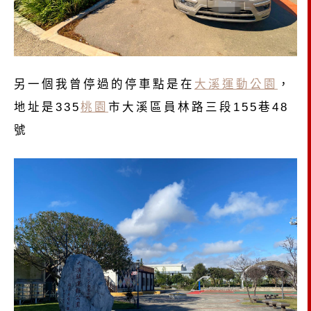
另一個我曾停過的停車點是在
大溪運動公園
，
地址是335
桃園
市大溪區員林路三段155巷48
號