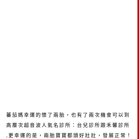
蕃茄媽幸運的懷了兩胎，也有了兩次機會可以到
高層次超音波人氣名診所：台兒診所跟禾馨診所
,
更幸運的是，兩胎寶寶都頭好壯壯，發展正常！