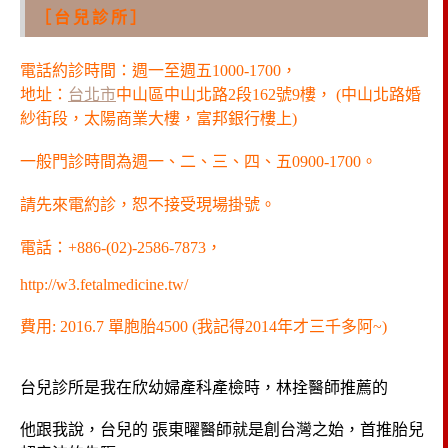
［台兒診所］
電話約診時間：週一至週五1000-1700，
地址：
台北市
中山區中山北路2段162號9樓， (中山北路婚
紗街段，太陽商業大樓，富邦銀行樓上)
一般門診時間為週一、二、三、四、五0900-1700。
請先來電約診，恕不接受現場掛號。
電話：+886-(02)-2586-7873，
http://w3.fetalmedicine.tw/
費用: 2016.7 單胞胎4500 (我記得2014年才三千多阿~)
台兒診所是我在欣幼婦產科產檢時，林拴醫師推薦的
他跟我說，台兒的 張東曜醫師就是創台灣之始，首推胎兒