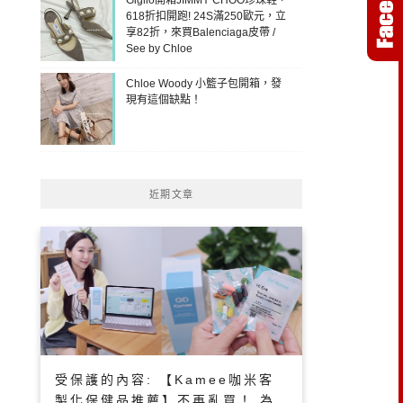
618折扣開跑! 24S滿250歐元，立
享82折，來買Balenciaga皮帶 /
See by Chloe
Chloe Woody 小籃子包開箱，發
現有這個缺點！
近期文章
受保護的內容: 【Kamee咖米客
製化保健品推薦】不再亂買！ 為