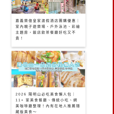
嘉義樂億皇家渡假酒店團購優惠｜
室內親子遊樂場、戶外泳池、彩繪
主題房，飯店飲茶餐廳好吃又不
貴！
2026 陽明山必吃美食懶人包｜
11+ 家美食餐廳、傳統小吃、網
美咖啡廳整理！內有在地人推薦隱
藏版美食～