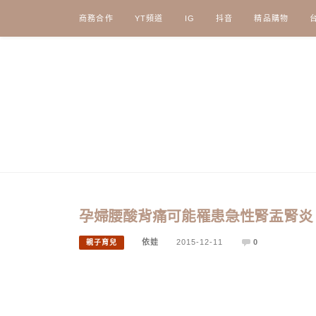
Skip
商務合作
YT頻道
IG
抖音
精品購物
to
content
孕婦腰酸背痛可能罹患急性腎盂腎炎
依娃
2015-12-11
0
親子育兒