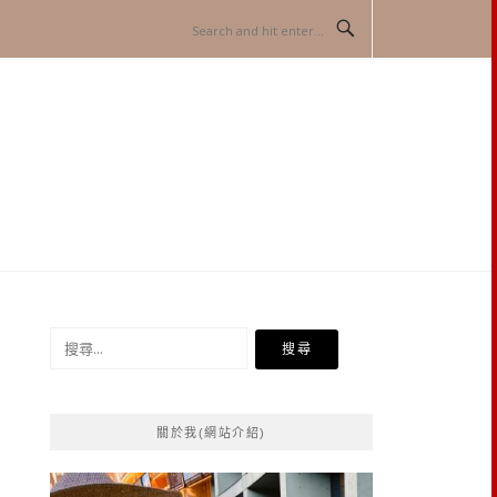
搜
尋
關
鍵
關於我(網站介紹)
字: