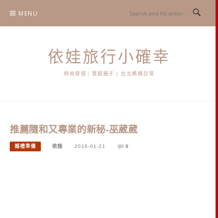
Skip
MENU
to
content
依娃旅行小確幸
時尚穿搭｜質感親子 | 台北媽媽日常
推薦隨和又專業的新秘-巫葳葳
婚禮準備
依娃
2016-01-21
0