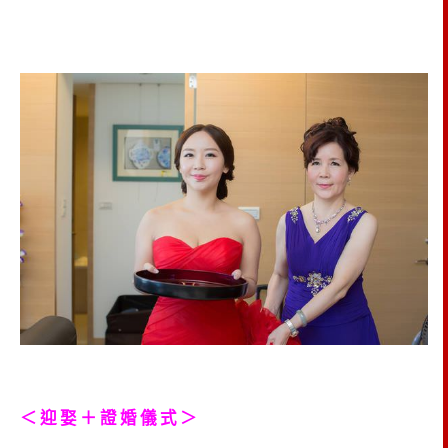
＜迎娶＋證婚儀式＞