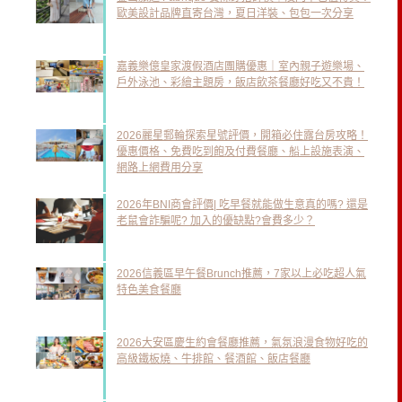
歐美設計品牌直寄台灣，夏日洋裝、包包一次分享
嘉義樂億皇家渡假酒店團購優惠｜室內親子遊樂場、
戶外泳池、彩繪主題房，飯店飲茶餐廳好吃又不貴！
2026麗星郵輪探索星號評價，開箱必住露台房攻略！
優惠價格、免費吃到飽及付費餐廳、船上設施表演、
網路上網費用分享
2026年BNI商會評價| 吃早餐就能做生意真的嗎? 還是
老鼠會詐騙呢? 加入的優缺點?會費多少？
2026信義區早午餐Brunch推薦，7家以上必吃超人氣
特色美食餐廳
2026大安區慶生約會餐廳推薦，氣氛浪漫食物好吃的
高級鐵板燒、牛排館、餐酒館、飯店餐廳