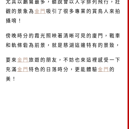
尤其以鸕鶿最多，聽說會以人字排列飛行，壯
觀的景象為
金門
吸引了很多專業的賞鳥人來拍
攝唷！
傍晚時分的霞光照映著清晰可見的廈門，戰車
和軌條砦為前景，就是慈湖這邊特有的景致，
要來
金門
旅遊的朋友，不妨也來這裡感受一下
充滿
金門
特色的日落時分，更能體驗
金門
的
美！