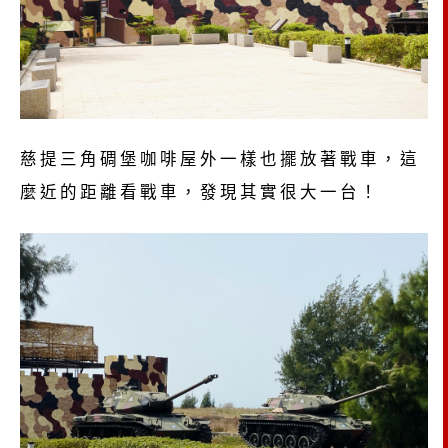
慈提三角碉堡咖啡屋外一樣也擺放著戰車，這
麼近的距離看戰車，發現其實很大一台！