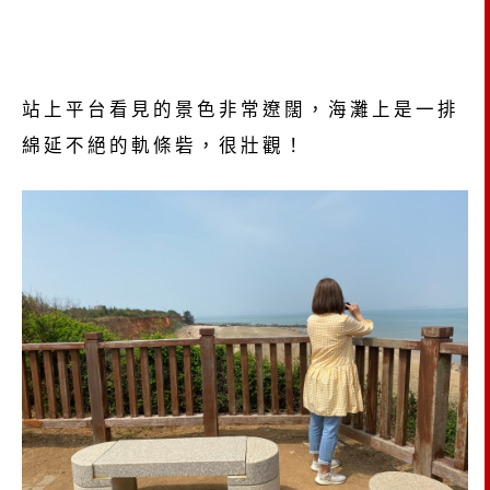
站上平台看見的景色非常遼闊，海灘上是一排
綿延不絕的軌條砦，很壯觀！