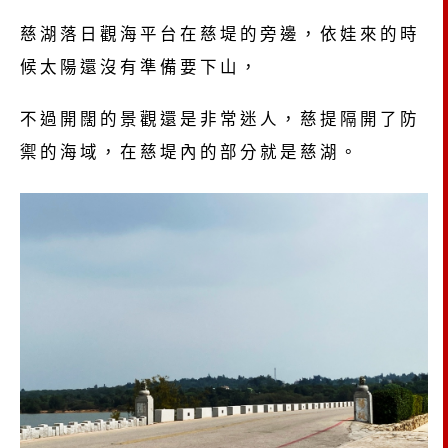
慈湖落日觀海平台在慈堤的旁邊，依娃來的時
候太陽還沒有準備要下山，
不過開闊的景觀還是非常迷人，慈提隔開了防
禦的海域，在慈堤內的部分就是慈湖。