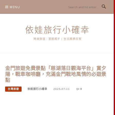
Skip
MENU
to
content
依娃旅行小確幸
時尚穿搭｜質感親子 | 台北媽媽日常
金門旅遊免費景點「慈湖落日觀海平台」賞夕
陽，戰車咖啡廳，充滿金門戰地風情的必遊景
點
台灣旅遊
依娃旅行小確幸
2025-07-11
0