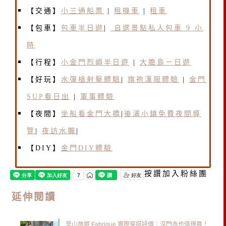
【交通】
小三通船票
|
租機車
|
租車
【包車】
包車半日遊
|
自選景點私人包車 9 小
時
【行程】
小金門烈嶼半日遊
|
大膽島ㄧ日遊
【好玩】
水彈槍射擊體驗
|
旗袍漢服體驗
|
金門
SUP看日出
|
軍事體驗
【夜間】
坐船看金門大橋
|
後浦小鎮免費夜間導
覽
|
夜訪水獺
|
【DIY】
金門DIY體驗
按讚加入粉絲團
延伸閱讀
釜山旅遊 Fabrique 實際穿搭評價｜沒門市也值得買！