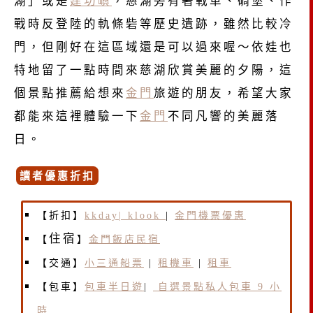
湖」或是
建功嶼
，慈湖旁有著戰車、碉堡、作
戰時反登陸的軌條砦等歷史遺跡，雖然比較冷
門，但剛好在這區域還是可以過來喔～依娃也
特地留了一點時間來慈湖欣賞美麗的夕陽，這
個景點推薦給想來
金門
旅遊的朋友，希望大家
都能來這裡體驗一下
金門
不同凡響的美麗落
日。
讀者優惠折扣
【折扣】
kkday|
klook
|
金門機票優惠
住宿
【
】
金門飯店民宿
【交通】
小三通船票
|
租機車
|
租車
【包車】
包車半日遊
|
自選景點私人包車 9 小
時