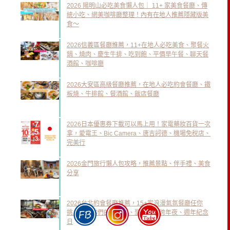
2026 陽明山必吃美食懶人包｜ 11+ 家美食餐廳、傳
統小吃、網美咖啡廳整理！內有在地人推薦隱藏版美
食～
2026信義區餐廳推薦，11+在地人必吃美食、聚餐火
鍋、燒肉、慶生牛排、吃到飽、平價早午餐、聊天餐
酒館、咖啡廳
2026大安區高級餐廳推薦，在地人必吃約會餐廳、鐵
板燒、牛排館、餐酒館、飯店餐廳
2026日本優惠券下載可以馬上用！家電藥妝百貨一次
拿，愛電王、Bic Camera、唐吉訶德、機場免稅店、
完美行
2026金門旅行懶人包攻略，推薦景點、伴手禮、美食
分享
2026台北約會餐廳推薦，15+家浪漫氣氛餐廳任你
挑，加溫你們的情人節、聖誕節、跨年夜、週年紀念
日