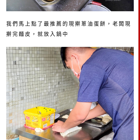
我們馬上點了最推薦的現擀蔥油蛋餅，老闆現
擀完麵皮，就放入鍋中