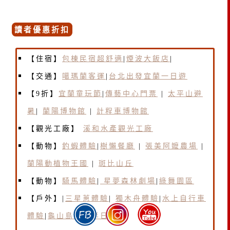
讀者優惠折扣
【住宿】
包棟民宿超舒適
|
煙波大飯店
|
【交通】
噶瑪蘭客運
|
台北出發宜蘭一日遊
【9折】
宜蘭童玩節
|
傳藝中
心門票
|
太平山避
暑
|
蘭陽博物館
|
計程車博物館
【觀光工廠】
溪和水產觀光工廠
【動物】
釣蝦體驗
|
樹懶餐廳
|
張美阿嬤農場
|
蘭陽動植物王國
|
斑比山丘
【動物】
騎馬體驗
|
星夢森林劇場
|
綠舞園區
【戶外】|
三星蔥體驗
|
獨木舟體驗
|
水上自行車
體驗
|
龜山島登島半日遊