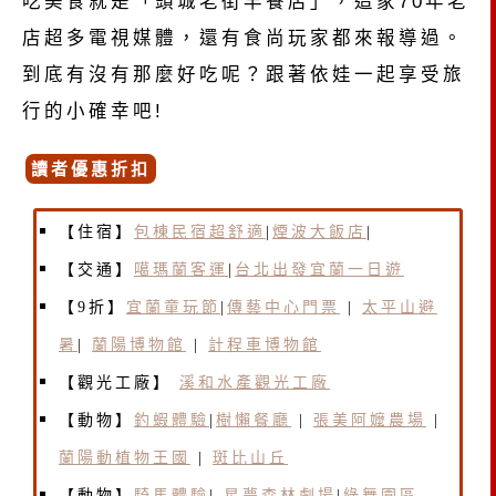
吃美食就是「頭城老街早餐店」，這家70年老
店超多電視媒體，還有食尚玩家都來報導過。
到底有沒有那麼好吃呢？跟著依娃一起享受旅
行的小確幸吧!
讀者優惠折扣
【住宿】
包棟民宿超舒適
|
煙波大飯店
|
【交通】
噶瑪蘭客運
|
台北出發宜蘭一日遊
【9折】
宜蘭童玩節
|
傳藝中
心門票
|
太平山避
暑
|
蘭陽博物館
|
計程車博物館
【觀光工廠】
溪和水產觀光工廠
【動物】
釣蝦體驗
|
樹懶餐廳
|
張美阿嬤農場
|
蘭陽動植物王國
|
斑比山丘
【動物】
騎馬體驗
|
星夢森林劇場
|
綠舞園區