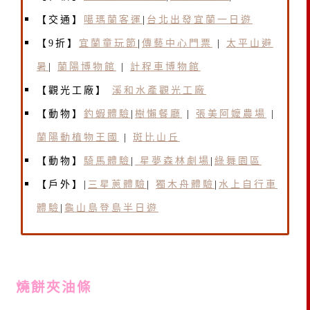
【交通】
噶瑪蘭客運
|
台北出發宜蘭一日遊
【9折】
宜蘭童玩節
|
傳藝中
心門票
|
太平山避
暑
|
蘭陽博物館
|
計程車博物館
【觀光工廠】
溪和水產觀光工廠
【動物】
釣蝦體驗
|
樹懶餐廳
|
張美阿嬤農場
|
蘭陽動植物王國
|
斑比山丘
【動物】
騎馬體驗
|
星夢森林劇場
|
綠舞園區
【戶外】|
三星蔥體驗
|
獨木舟體驗
|
水上自行車
體驗
|
龜山島登島半日遊
燒餅夾油條