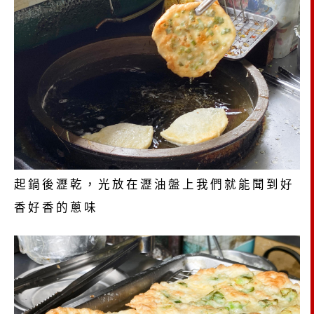
起鍋後瀝乾，光放在瀝油盤上我們就能聞到好
香好香的蔥味