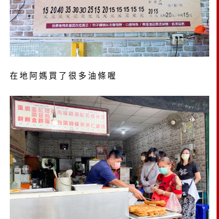
在地阿媽買了很多油條喔