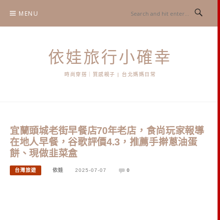
Skip
MENU
to
content
依娃旅行小確幸
時尚穿搭｜質感親子 | 台北媽媽日常
宜蘭頭城老街早餐店70年老店，食尚玩家報導
在地人早餐，谷歌評價4.3，推薦手擀蔥油蛋
餅、現做韭菜盒
台灣旅遊
依娃
2025-07-07
0