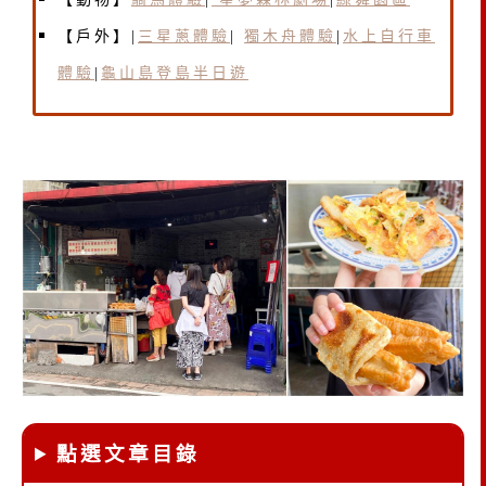
【戶外】|
三星蔥體驗
|
獨木舟體驗
|
水上自行車
體驗
|
龜山島登島半日遊
點選文章目錄