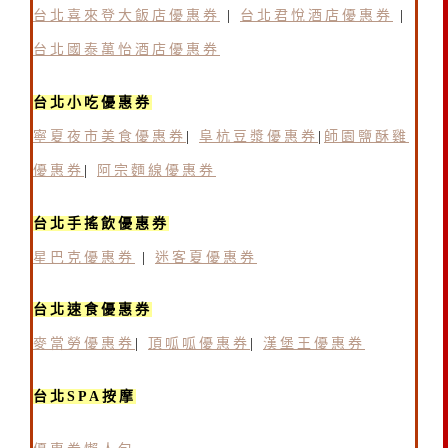
台北喜來登大飯店優惠券
|
台北君悅酒店優惠券
|
台北國泰萬怡酒店優惠券
台北小吃優惠券
寧夏夜市美食優惠券
|
阜杭豆漿優惠券
|
師園鹽酥雞
優惠券
|
阿宗麵線優惠券
台北手搖飲優惠券
星巴克優惠券
|
迷客夏優惠券
台北速食優惠券
麥當勞優惠券
|
頂呱呱優惠券
|
漢堡王優惠券
台北SPA按摩