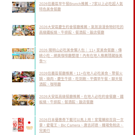
2026信義區早午餐Brunch推薦，7家以上必吃超人氣
特色美食餐廳
2026大安區慶生約會餐廳推薦，氣氛浪漫食物好吃的
高級鐵板燒、牛排館、餐酒館、飯店餐廳
2026 陽明山必吃美食懶人包｜ 11+ 家美食餐廳、傳
統小吃、網美咖啡廳整理！內有在地人推薦隱藏版美
食～
2026信義區餐廳推薦，11+在地人必吃美食、聚餐火
鍋、燒肉、慶生牛排、吃到飽、平價早午餐、聊天餐
酒館、咖啡廳
2026大安區高級餐廳推薦，在地人必吃約會餐廳、鐵
板燒、牛排館、餐酒館、飯店餐廳
2026日本優惠券下載可以馬上用！家電藥妝百貨一次
拿，愛電王、Bic Camera、唐吉訶德、機場免稅店、
完美行