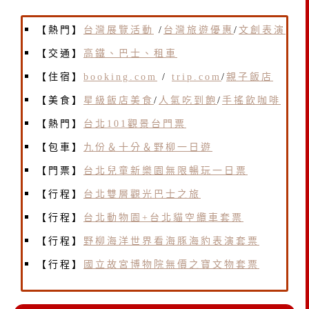
【熱門】
台灣展覽活動
/
台灣旅遊優惠
/
文創表演
【交通】
高鐵、巴士、租車
【住宿】
booking.com
/
trip.com
/
親子飯店
【美食】
星級飯店美食
/
人氣吃到飽
/
手搖飲咖啡
【熱門】
台北101觀景台門票
【包車】
九份＆十分＆野柳一日遊
【門票】
台北兒童新樂園無限暢玩一日票
【行程】
台北雙層觀光巴士之旅
【行程】
台北動物園+台北貓空纜車套票
【行程】
野柳海洋世界看海豚海豹表演套票
【行程】
國立故宮博物院無價之寶文物套票