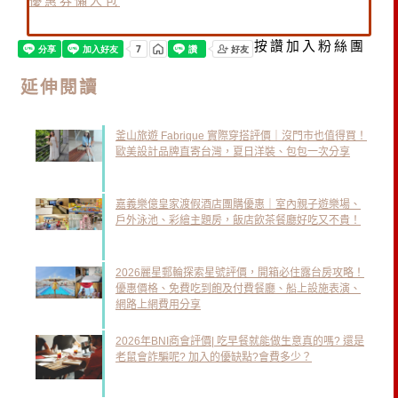
優惠券懶人包
按讚加入粉絲團
延伸閱讀
釜山旅遊 Fabrique 實際穿搭評價｜沒門市也值得買！
歐美設計品牌直寄台灣，夏日洋裝、包包一次分享
嘉義樂億皇家渡假酒店團購優惠｜室內親子遊樂場、
戶外泳池、彩繪主題房，飯店飲茶餐廳好吃又不貴！
2026麗星郵輪探索星號評價，開箱必住露台房攻略！
優惠價格、免費吃到飽及付費餐廳、船上設施表演、
網路上網費用分享
2026年BNI商會評價| 吃早餐就能做生意真的嗎? 還是
老鼠會詐騙呢? 加入的優缺點?會費多少？