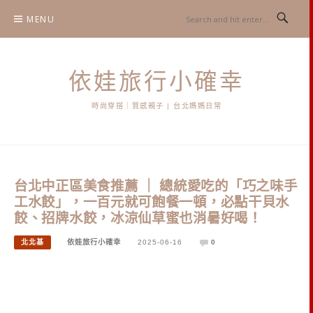
Skip
MENU
to
content
依娃旅行小確幸
時尚穿搭｜質感親子 | 台北媽媽日常
台北中正區美食推薦 ｜ 總統愛吃的「巧之味手
工水餃」，一百元就可飽餐一頓，必點干貝水
餃、招牌水餃，冰涼仙草蜜也消暑好喝！
北北基
依娃旅行小確幸
2025-06-16
0