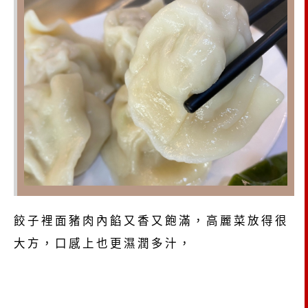
餃子裡面豬肉內餡又香又飽滿，高麗菜放得很
大方，口感上也更濕潤多汁，