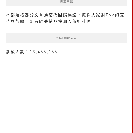
利益揭露
本部落格部分文章連結為回饋連結，感謝大家對Eva的支
持與鼓勵，想買歐美精品
快加入依娃社團
。
GA4瀏覽人氣
累積人氣：13,455,155