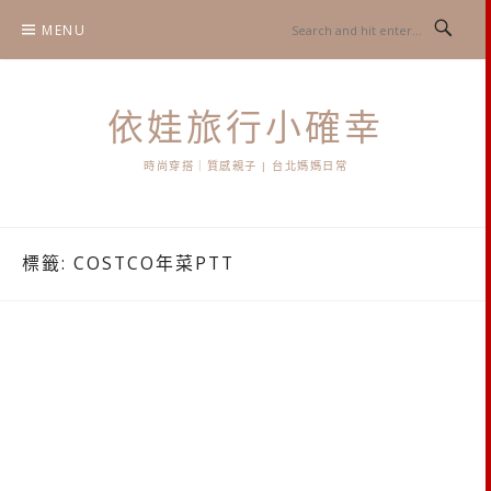
Skip
MENU
to
content
依娃旅行小確幸
時尚穿搭｜質感親子 | 台北媽媽日常
標籤:
COSTCO年菜PTT