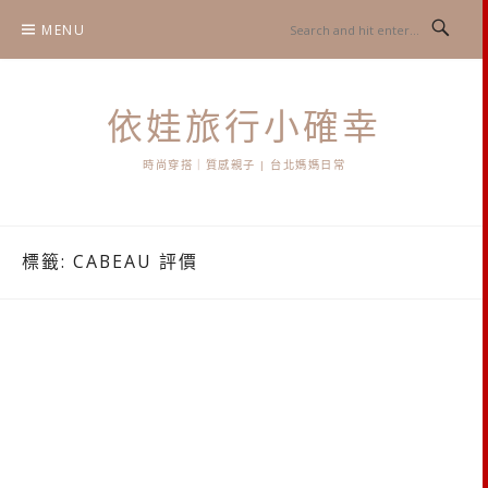
Skip
MENU
to
content
依娃旅行小確幸
時尚穿搭｜質感親子 | 台北媽媽日常
標籤:
CABEAU 評價