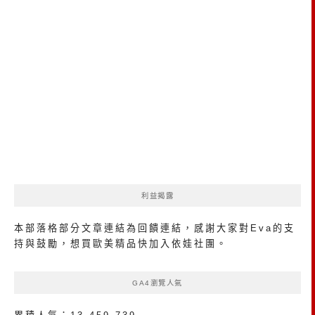
利益揭露
本部落格部分文章連結為回饋連結，感謝大家對Eva的支
持與鼓勵，想買歐美精品
快加入依娃社團
。
GA4瀏覽人氣