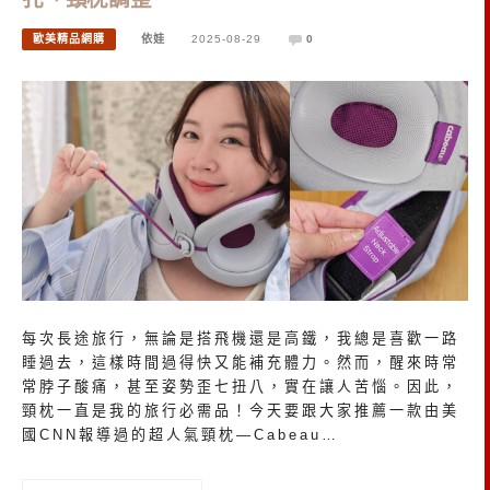
歐美精品網購
依娃
2025-08-29
0
每次長途旅行，無論是搭飛機還是高鐵，我總是喜歡一路
睡過去，這樣時間過得快又能補充體力。然而，醒來時常
常脖子酸痛，甚至姿勢歪七扭八，實在讓人苦惱。因此，
頸枕一直是我的旅行必需品！今天要跟大家推薦一款由美
國CNN報導過的超人氣頸枕—Cabeau…