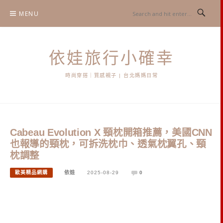
Skip
MENU
to
content
依娃旅行小確幸
時尚穿搭｜質感親子 | 台北媽媽日常
Cabeau Evolution X 頸枕開箱推薦，美國CNN
也報導的頸枕，可拆洗枕巾、透氣枕翼孔、頸
枕調整
歐美精品網購
依娃
2025-08-29
0