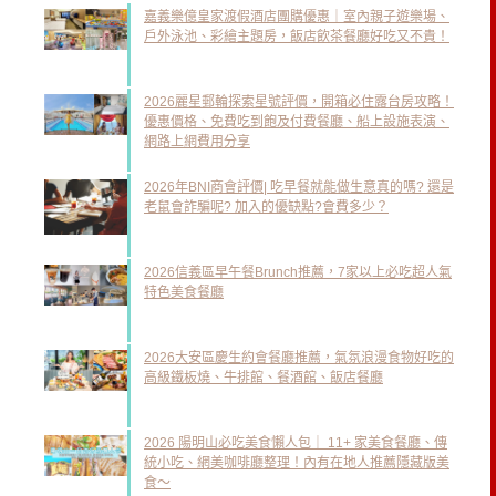
嘉義樂億皇家渡假酒店團購優惠｜室內親子遊樂場、
戶外泳池、彩繪主題房，飯店飲茶餐廳好吃又不貴！
2026麗星郵輪探索星號評價，開箱必住露台房攻略！
優惠價格、免費吃到飽及付費餐廳、船上設施表演、
網路上網費用分享
2026年BNI商會評價| 吃早餐就能做生意真的嗎? 還是
老鼠會詐騙呢? 加入的優缺點?會費多少？
2026信義區早午餐Brunch推薦，7家以上必吃超人氣
特色美食餐廳
2026大安區慶生約會餐廳推薦，氣氛浪漫食物好吃的
高級鐵板燒、牛排館、餐酒館、飯店餐廳
2026 陽明山必吃美食懶人包｜ 11+ 家美食餐廳、傳
統小吃、網美咖啡廳整理！內有在地人推薦隱藏版美
食～