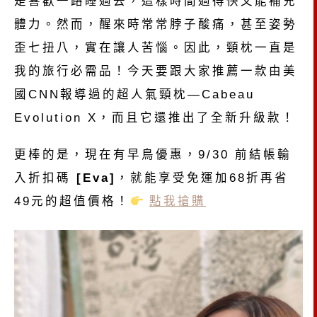
是喜歡一路睡過去，這樣時間過得快又能補充
體力。然而，醒來時常常脖子酸痛，甚至姿勢
歪七扭八，實在讓人苦惱。因此，頸枕一直是
我的旅行必需品！今天要跟大家推薦一款由美
國CNN報導過的超人氣頸枕—Cabeau
Evolution X，而且它還推出了全新升級款！
更棒的是，現在有早鳥優惠，9/30 前結帳輸
入折扣碼
[Eva]
，就能享受免運加68折再省
49元的超值價格！
點我搶購