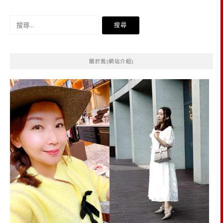
搜
尋
關
鍵
關於我(網站介紹)
字: