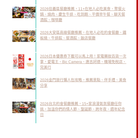
2026信義區餐廳推薦，11+在地人必吃美食、聚餐火
鍋、燒肉、慶生牛排、吃到飽、平價早午餐、聊天餐
酒館、咖啡廳
2026大安區高級餐廳推薦，在地人必吃約會餐廳、鐵
板燒、牛排館、餐酒館、飯店餐廳
2026日本優惠券下載可以馬上用！家電藥妝百貨一次
拿，愛電王、Bic Camera、唐吉訶德、機場免稅店、
完美行
2026金門旅行懶人包攻略，推薦景點、伴手禮、美食
分享
2026台北約會餐廳推薦，15+家浪漫氣氛餐廳任你
挑，加溫你們的情人節、聖誕節、跨年夜、週年紀念
日