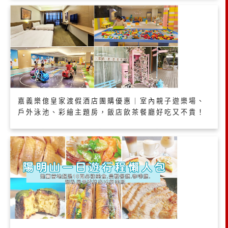
嘉義樂億皇家渡假酒店團購優惠｜室內親子遊樂場、
戶外泳池、彩繪主題房，飯店飲茶餐廳好吃又不貴！