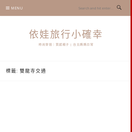
Skip
MENU
to
content
依娃旅行小確幸
時尚穿搭｜質感親子 | 台北媽媽日常
標籤:
雙龍寺交通