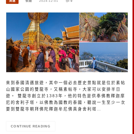
清邁
依娃
2024-12-01
0
來到泰國清邁旅遊，其中一個必去歷史景點就是位於素帖
山國家公園的雙龍寺，又稱素帖寺，大家可以安排半日
遊。 雙龍寺創立於1383年，他的特色是供奉佛教釋迦摩
尼的舍利子塔，以佛教為國教的泰國，聽說一生至少一次
要到雙龍寺朝拜佛陀釋迦牟尼佛真身舍利塔…
CONTINUE READING