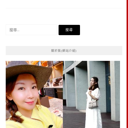
搜
尋
關
鍵
關於我(網站介紹)
字: