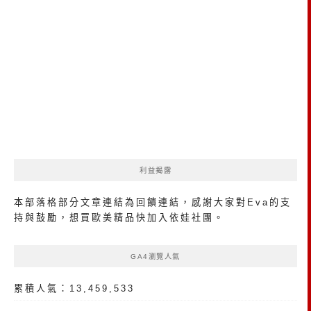
利益揭露
本部落格部分文章連結為回饋連結，感謝大家對Eva的支
持與鼓勵，想買歐美精品
快加入依娃社團
。
GA4瀏覽人氣
累積人氣：13,459,533