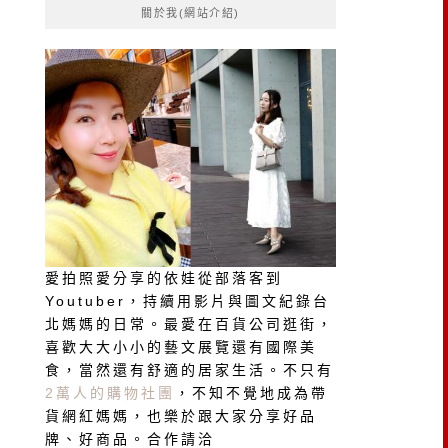
關於我(網站介紹)
字:
愛拍照愛分享的依娃從部落客到
Youtuber，持續用影片與圖文紀錄台
北媽媽的日常。最愛在百貨公司逛街，
喜歡大大小小的藝文展覽還有國際美
食，當然還有舒適的居家生活。不只有
2萬人的購物社團
，不知不覺地成為帶
貨網紅媽媽，也樂於跟大家分享好品
牌、好商品。合作請洽