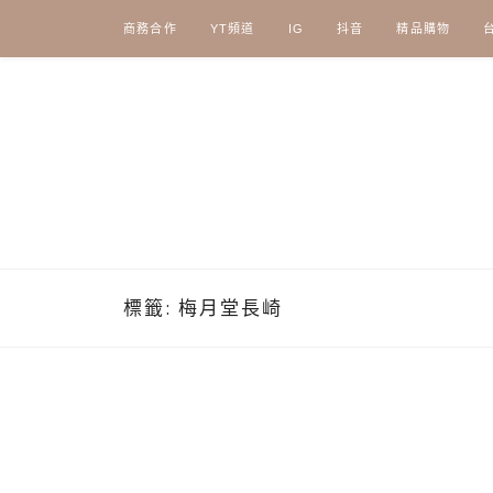
Skip
商務合作
YT頻道
IG
抖音
精品購物
to
content
標籤:
梅月堂長崎