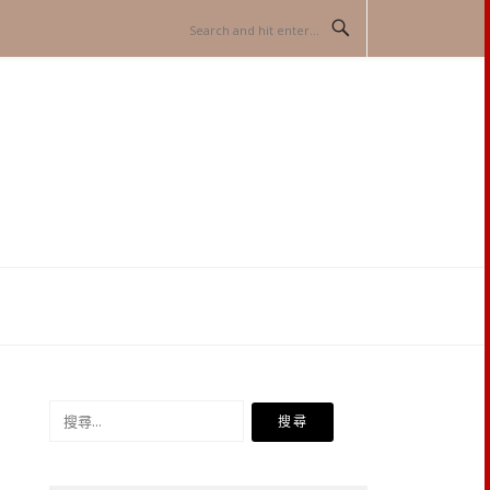
搜
尋
關
鍵