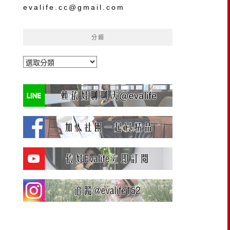
evalife.cc@gmail.com
分類
分
類