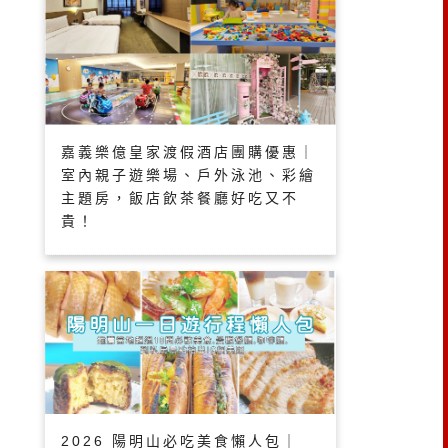
嘉義樂億皇家渡假酒店團購優惠｜
室內親子遊樂場、戶外泳池、彩繪
主題房，飯店飲茶餐廳好吃又不
貴！
2026 陽明山必吃美食懶人包｜