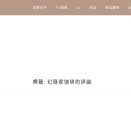
Skip
商務合作
YT頻道
IG
抖音
精品購物
to
content
標籤:
幻猻家珈琲的評論