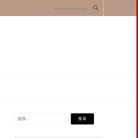
搜
尋
關
鍵