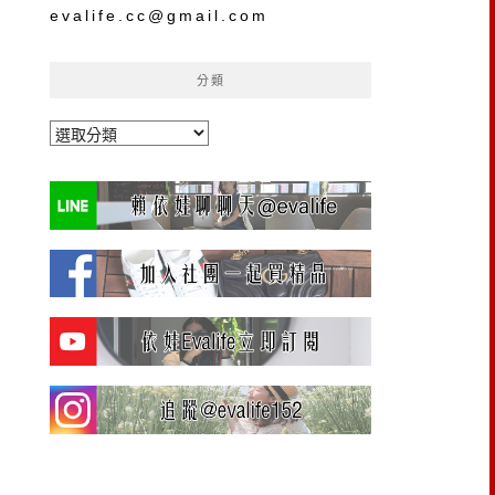
evalife.cc@gmail.com
分類
分
類