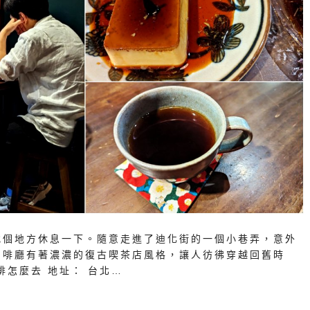
找個地方休息一下。隨意走進了迪化街的一個小巷弄，意外
咖啡廳有著濃濃的復古喫茶店風格，讓人彷彿穿越回舊時
琲怎麼去 地址： 台北…