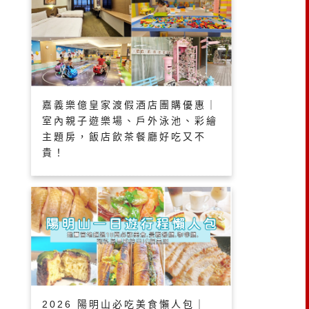
嘉義樂億皇家渡假酒店團購優惠｜
室內親子遊樂場、戶外泳池、彩繪
主題房，飯店飲茶餐廳好吃又不
貴！
2026 陽明山必吃美食懶人包｜