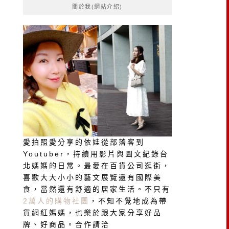
關於我(網站介紹)
字:
愛拍照愛分享的依娃從部落客到
Youtuber，持續用影片與圖文紀錄台
北媽媽的日常。最愛在百貨公司逛街，
喜歡大大小小的藝文展覽還有國際美
食，當然還有舒適的居家生活。不只有
2萬人的購物社團
，不知不覺地成為帶
貨網紅媽媽，也樂於跟大家分享好品
牌、好商品。合作請洽