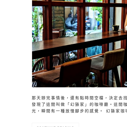
那天辦完事情後，還有點時間空檔，決定去
發現了這間叫做「幻猻家」的咖啡廳。這間
光，瞬間有一種放慢腳步的感覺。 幻猻家珈