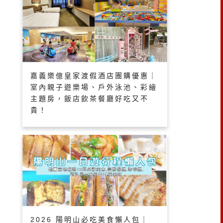
嘉義樂億皇家渡假酒店團購優惠｜
室內親子遊樂場、戶外泳池、彩繪
主題房，飯店飲茶餐廳好吃又不
貴！
2026 陽明山必吃美食懶人包｜