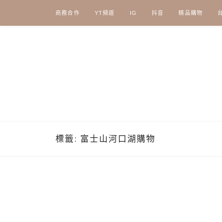
Skip
商務合作
YT頻道
IG
抖音
精品購物
to
content
標籤:
富士山河口湖購物