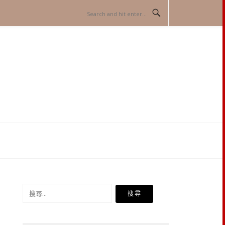
搜
尋
關
鍵