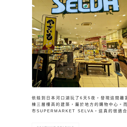
依娃到日本河口湖玩了6天5夜，發現這間離富
棟三層樓高的建築，屬於地方的購物中心。
市SUPERMARKET SELVA，這真的很適