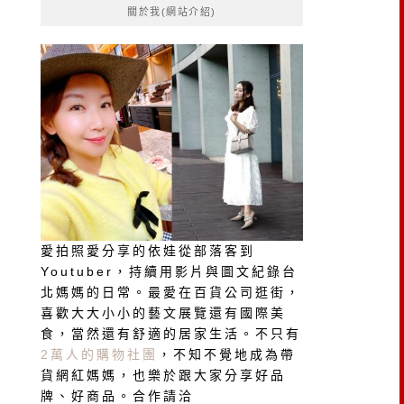
關於我(網站介紹)
字:
愛拍照愛分享的依娃從部落客到
Youtuber，持續用影片與圖文紀錄台
北媽媽的日常。最愛在百貨公司逛街，
喜歡大大小小的藝文展覽還有國際美
食，當然還有舒適的居家生活。不只有
2萬人的購物社團
，不知不覺地成為帶
貨網紅媽媽，也樂於跟大家分享好品
牌、好商品。合作請洽