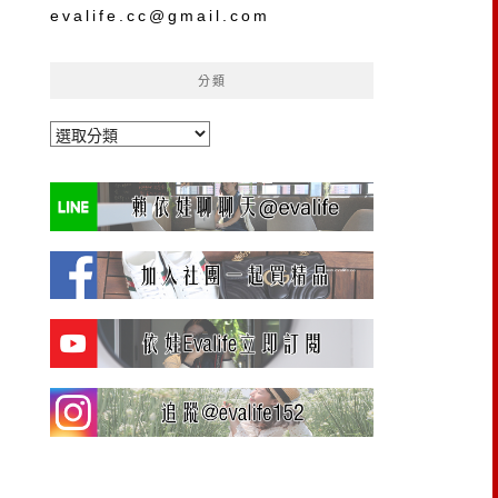
evalife.cc@gmail.com
分類
分
類