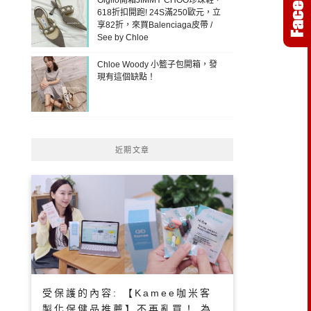
618折扣開跑! 24S滿250歐元，立
享82折，來買Balenciaga皮帶 /
See by Chloe
Chloe Woody 小籃子包開箱，發
現有這個缺點！
近期文章
受保護的內容: 【Kamee咖米客
製化保健品推薦】不再亂買！ 為