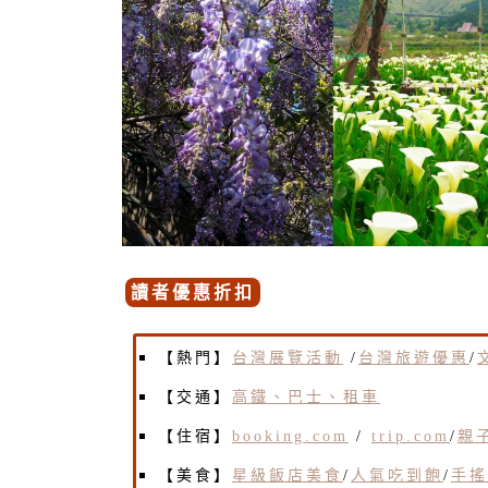
讀者優惠折扣
【熱門】
台灣展覽活動
/
台灣旅遊優惠
/
【交通】
高鐵、巴士、租車
【住宿】
booking.com
/
trip.com
/
親
【美食】
星級飯店美食
/
人氣吃到飽
/
手搖