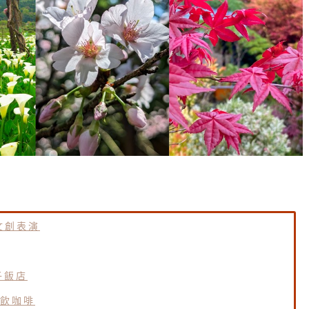
文創表演
子飯店
飲咖啡