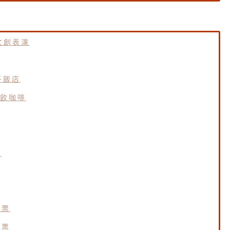
文創表演
子飯店
飲咖啡
票
套票
套票