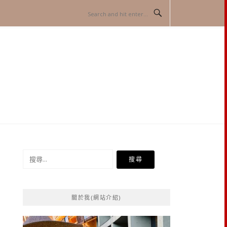
搜
尋
關
鍵
關於我(網站介紹)
字: