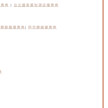
優惠券
|
台北國泰萬怡酒店優惠券
園鹽酥雞優惠券
|
阿宗麵線優惠券
券