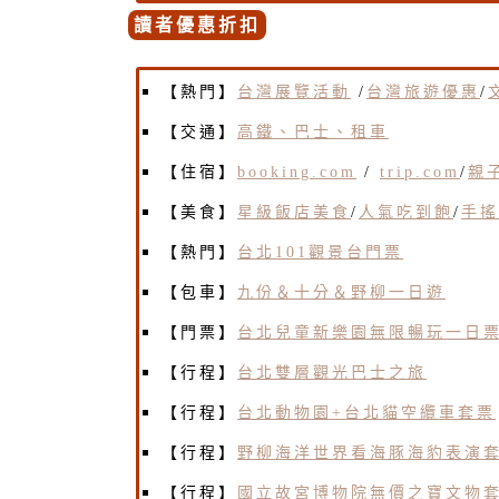
讀者優惠折扣
【熱門】
台灣展覽活動
/
台灣旅遊優惠
/
【交通】
高鐵、巴士、租車
【住宿】
booking.com
/
trip.com
/
親
【美食】
星級飯店美食
/
人氣吃到飽
/
手搖
【熱門】
台北101觀景台門票
【包車】
九份＆十分＆野柳一日遊
【門票】
台北兒童新樂園無限暢玩一日
【行程】
台北雙層觀光巴士之旅
【行程】
台北動物園+台北貓空纜車套票
【行程】
野柳海洋世界看海豚海豹表演
【行程】
國立故宮博物院無價之寶文物