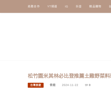
Skip
商務合作
YT頻道
IG
抖音
精品購物
to
content
松竹園米其林必比登推薦土雞野菜料理
依娃
2024-11-22
0
台灣旅遊