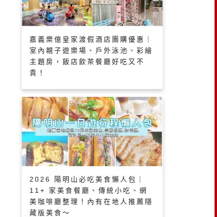
嘉義樂億皇家渡假酒店團購優惠｜
室內親子遊樂場、戶外泳池、彩繪
主題房，飯店飲茶餐廳好吃又不
貴！
2026 陽明山必吃美食懶人包｜
11+ 家美食餐廳、傳統小吃、網
美咖啡廳整理！內有在地人推薦隱
藏版美食～