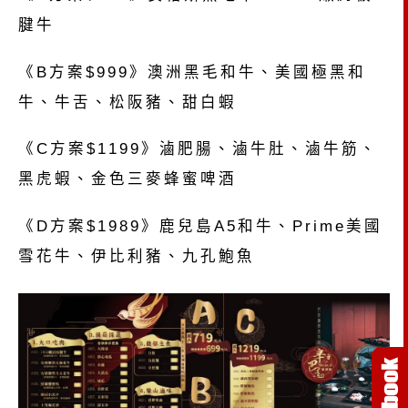
腱牛
《B方案$999》澳洲黑毛和牛、美國極黑和
牛、牛舌、松阪豬、甜白蝦
《C方案$1199》滷肥腸、滷牛肚、滷牛筋、
黑虎蝦、金色三麥蜂蜜啤酒
《D方案$1989》鹿兒島A5和牛、Prime美國
雪花牛、伊比利豬、九孔鮑魚