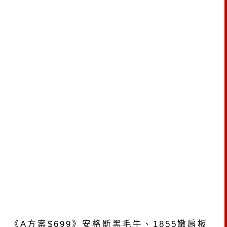
《A方案$699》安格斯黑毛牛、1855嫩肩板