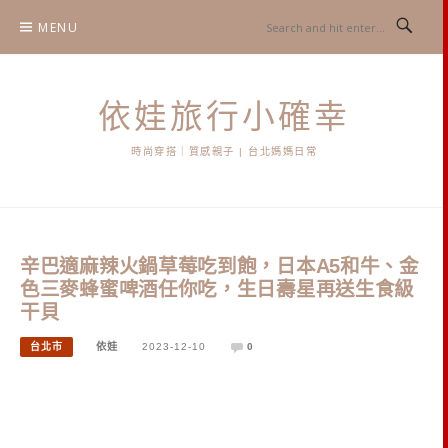
Skip
MENU
to
content
依娃旅行小確幸
時尚穿搭｜質感親子 | 台北媽媽日常
辛巴適麻辣火鍋草莓吃到飽，日本A5和牛、金
色三麥蜂蜜啤酒任你吃，生日壽星再送生食級
干貝
台北市
依娃
2023-12-10
0