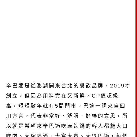
辛巴適是從澎湖開來台北的餐飲品牌，2019才
創立，但因為用料實在又新鮮，CP值超級
高，短短數年就有5間門市。巴適一詞來自四
川方言，代表非常好、舒服．好棒的意思，所
以就是希望來辛巴適吃麻辣鍋的客人都能大口
吃肉、大碗喝酒、大富大貴、大得巴適，每個