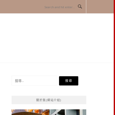
搜
尋
關
鍵
關於我(網站介紹)
字: