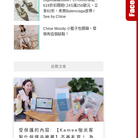
618折扣開跑! 24S滿250歐元，立
享82折，來買Balenciaga皮帶 /
See by Chloe
Chloe Woody 小籃子包開箱，發
現有這個缺點！
近期文章
受保護的內容: 【Kamee咖米客
製化保健品推薦】不再亂買！ 為