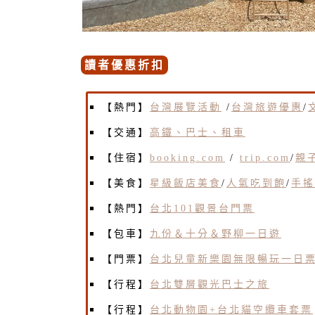
讀者優惠折扣
【熱門】
台灣展覽活動
/
台灣旅遊優惠
/
【交通】
高鐵、巴士、租車
【住宿】
booking.com
/
trip.com
/
親
【美食】
星級飯店美食
/
人氣吃到飽
/
手搖
【熱門】
台北101觀景台門票
【包車】
九份＆十分＆野柳一日遊
【門票】
台北兒童新樂園無限暢玩一日
【行程】
台北雙層觀光巴士之旅
【行程】
台北動物園+台北貓空纜車套票