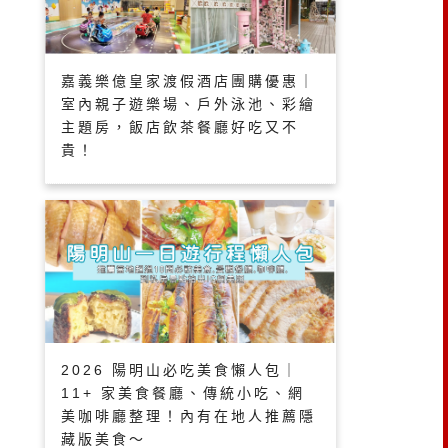
嘉義樂億皇家渡假酒店團購優惠｜
室內親子遊樂場、戶外泳池、彩繪
主題房，飯店飲茶餐廳好吃又不
貴！
2026 陽明山必吃美食懶人包｜
11+ 家美食餐廳、傳統小吃、網
美咖啡廳整理！內有在地人推薦隱
藏版美食～