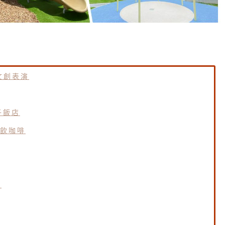
文創表演
子飯店
飲咖啡
票