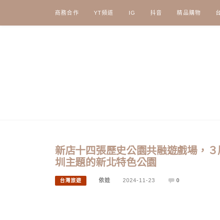
Skip
商務合作
YT頻道
IG
抖音
精品購物
to
content
新店十四張歷史公園共融遊戲場，３
圳主題的新北特色公園
依娃
2024-11-23
0
台灣旅遊