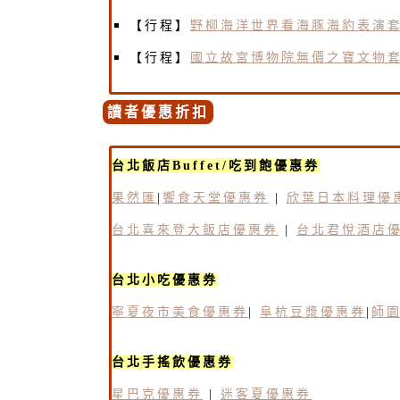
【行程】
野柳海洋世界看海豚海豹表演
【行程】
國立故宮博物院無價之寶文物
讀者優惠折扣
台北飯店Buffet/吃到飽優惠券
果然匯
|
饗食天堂優惠券
|
欣葉日本料理優
台北喜來登大飯店優惠券
|
台北君悅酒店
台北小吃優惠券
寧夏夜市美食優惠券
|
阜杭豆漿優惠券
|
師
台北手搖飲優惠券
星巴克優惠券
|
迷客夏優惠券