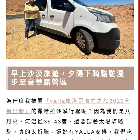
早上沙漠旅遊，夕陽下騎駱駝漫
步至豪華露營區
為什麼我推薦
「yalla摩洛哥魔力之旅2022全
新出發」
的撒哈拉沙漠行程呢？因為我們是八
月來，氣溫從36-43度，還要頂著太陽騎駱
駝，真的太折騰。還好有YALLA安排，我們吃