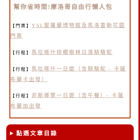
幫你省時間!摩洛哥自由行懶人包
YSL聖羅蘭博物館及馬洛雷勒花園
【門票】
門票
馬拉喀什棕櫚樹林日落騎駱駝
【行程】
馬拉喀什一日遊（含騎駱駝 - 卡薩
【行程】
布蘭卡出發）
非斯導覽一日遊（含午餐）- 卡薩
【行程】
布蘭加出發
點選文章目錄