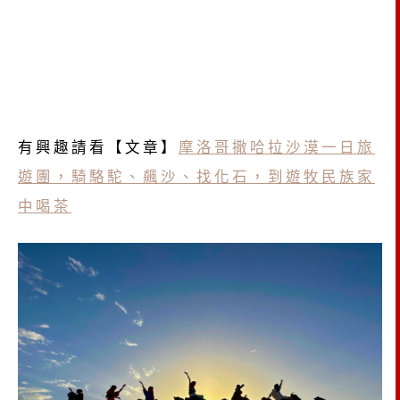
有興趣請看【文章】
摩洛哥撒哈拉沙漠一日旅
遊團，騎駱駝、飆沙、找化石，到遊牧民族家
中喝茶