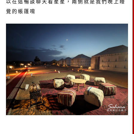
以在這暢談聊天看星星，兩側就是我們晚上睡
覺的帳篷唷