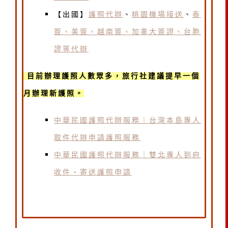
【出國】
護照代辦
、
桃園機場接送
、
泰
簽、美簽、越南簽、加拿大簽證、台胞
證等代辦
目前辦理護照人數眾多，旅行社建議提早一個
月辦理新護照。
中華民國護照代辦服務｜台灣本島專人
取件代辦申請護照服務
中華民國護照代辦服務｜雙北專人到府
收件・寄送護照申請