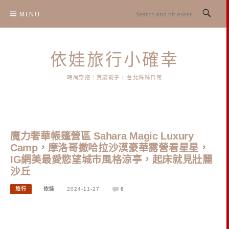
Skip
MENU
to
content
依娃旅行小確幸
時尚穿搭｜質感親子 | 台北媽媽日常
魔力奢華帳篷營區 Sahara Magic Luxury
Camp，摩洛哥撒哈拉沙漠豪華露營看星星，
IG網美最愛慾望城市風格涼亭，起床就見壯麗
沙丘
旅行
依娃
2024-11-27
0