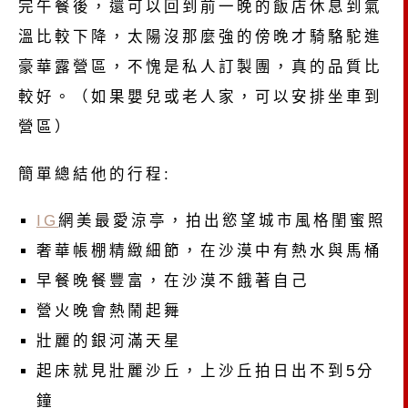
完午餐後，還可以回到前一晚的飯店休息到氣
溫比較下降，太陽沒那麼強的傍晚才騎駱駝進
豪華露營區，不愧是私人訂製團，真的品質比
較好。（如果嬰兒或老人家，可以安排坐車到
營區）
簡單總結他的行程:
IG
網美最愛涼亭，拍出慾望城市風格閨蜜照
奢華帳棚精緻細節，在沙漠中有熱水與馬桶
早餐晚餐豐富，在沙漠不餓著自己
營火晚會熱鬧起舞
壯麗的銀河滿天星
起床就見壯麗沙丘，上沙丘拍日出不到5分
鐘