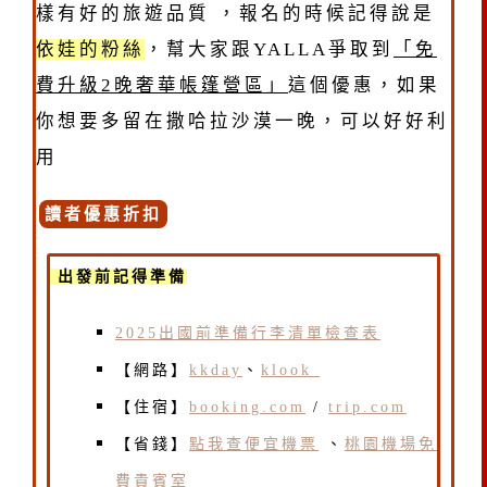
樣有好的旅遊品質 ，報名的時候記得說是
依娃的粉絲
，幫大家跟YALLA爭取到
「免
費升級2晚奢華帳篷營區」
這個優惠，如果
你想要多留在撒哈拉沙漠一晚，可以好好利
用
讀者優惠折扣
出發前記得準備
2025出國前準備行李清單檢查表
【網路】
kkday
、
klook
【住宿】
booking.com
/
trip.com
【省錢】
點我查便宜機票
、
桃園機場免
費貴賓室