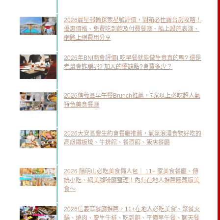
2026麗星郵輪探索星號評價，開箱必住露台房攻略！
優惠價格、免費吃到飽及付費餐廳、船上設施表演、
網路上網費用分享
2026年BNI商會評價| 吃早餐就能做生意真的嗎? 還是
老鼠會詐騙呢? 加入的優缺點?會費多少？
2026信義區早午餐Brunch推薦，7家以上必吃超人氣
特色美食餐廳
2026大安區慶生約會餐廳推薦，氣氛浪漫食物好吃的
高級鐵板燒、牛排館、餐酒館、飯店餐廳
2026 陽明山必吃美食懶人包｜ 11+ 家美食餐廳、傳
統小吃、網美咖啡廳整理！內有在地人推薦隱藏版美
食～
2026信義區餐廳推薦，11+在地人必吃美食、聚餐火
鍋、燒肉、慶生牛排、吃到飽、平價早午餐、聊天餐