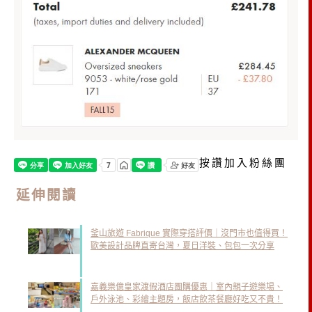
按讚加入粉絲團
延伸閱讀
釜山旅遊 Fabrique 實際穿搭評價｜沒門市也值得買！
歐美設計品牌直寄台灣，夏日洋裝、包包一次分享
嘉義樂億皇家渡假酒店團購優惠｜室內親子遊樂場、
戶外泳池、彩繪主題房，飯店飲茶餐廳好吃又不貴！