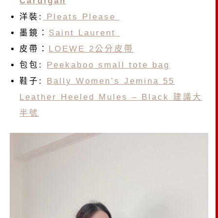
Cardigan
洋裝:
Pleats Please
墨鏡：
Saint Laurent
皮帶：
LOEWE 2公分皮帶
包包:
Peekaboo small tote bag
鞋子:
Bally Women’s Jemina 55
Leather Heeled Mules – Black 建議大
半號