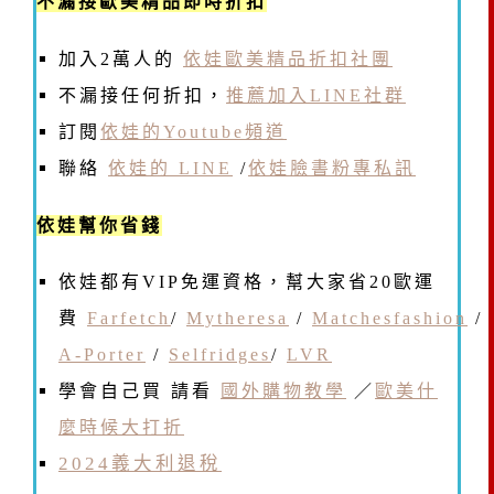
不漏接歐美精品即時折扣
加入2萬人的
依娃歐美精品折扣社團
不漏接任何折扣，
推薦加入LINE社群
訂閱
依娃的Youtube頻道
聯絡
依娃的 LINE
/
依娃臉書粉專私訊
依娃幫你省錢
依娃都有VIP免運資格，幫大家省20歐運
費
Farfetch
/
Mytheresa
/
Matchesfashion
/
A-Porter
/
Selfridges
/
LVR
學會自己買 請看
國外購物教學
／
歐美什
麼時候大打折
2024義大利退稅