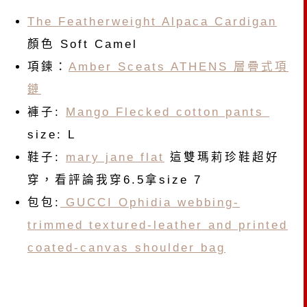
The Featherweight Alpaca Cardigan
顏色 Soft Camel
項鍊：
Amber Sceats ATHENS 層疊式項
鏈
褲子:
Mango Flecked cotton pants
size: L
鞋子:
mary jane flat
這雙瑪莉珍鞋超好
穿，看評論我穿6.5拿size 7
包包:
GUCCI Ophidia webbing-
trimmed textured-leather and printed
coated-canvas shoulder bag