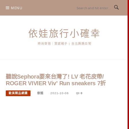
Skip
MENU
to
content
依娃旅行小確幸
時尚穿搭｜質感親子 | 台北媽媽日常
聽說Sephora要來台灣了! LV 老花皮帶/
ROGER VIVIER Viv’ Run sneakers 7折
歐美精品網購
依娃
2021-10-06
0