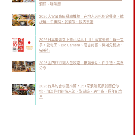
酒館、咖啡廳
2026大安區高級餐廳推薦，在地人必吃約會餐廳、鐵
板燒、牛排館、餐酒館、飯店餐廳
2026日本優惠券下載可以馬上用！家電藥妝百貨一次
拿，愛電王、Bic Camera、唐吉訶德、機場免稅店、
完美行
2026金門旅行懶人包攻略，推薦景點、伴手禮、美食
分享
2026台北約會餐廳推薦，15+家浪漫氣氛餐廳任你
挑，加溫你們的情人節、聖誕節、跨年夜、週年紀念
日