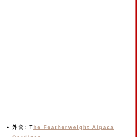
外套: T
he Featherweight Alpaca