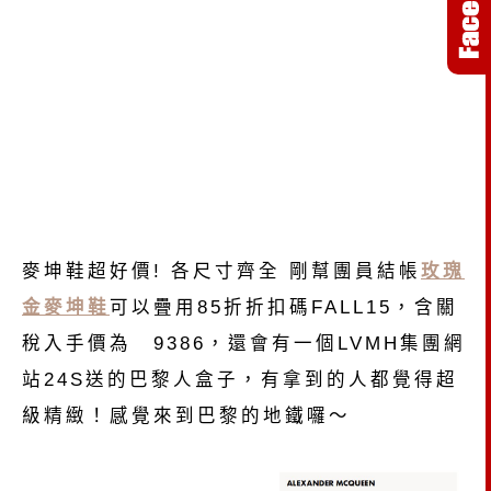
麥坤鞋超好價! 各尺寸齊全 剛幫團員結帳
玫瑰
金麥坤鞋
可以疊用85折折扣碼FALL15，含關
稅入手價為 9386，還會有一個LVMH集團網
站24S送的巴黎人盒子，有拿到的人都覺得超
級精緻！感覺來到巴黎的地鐵囉～