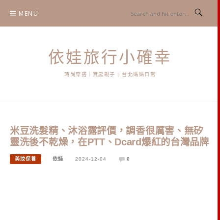
Skip
MENU
to
content
依娃旅行小確幸
時尚穿搭｜質感親子 | 台北媽媽日常
米豆洗髮精、沐浴露評價，調香很厲害、無矽
靈洗後不乾燥，在PTT、Dcard爆紅的台灣品牌
美妝保養
依娃
2024-12-04
0