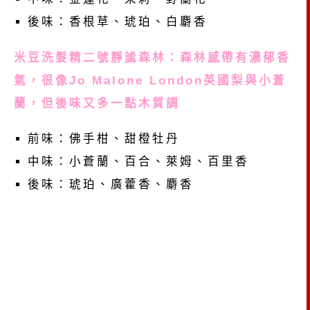
後味：香根草、琥珀、白麝香
米豆洗髮精二號靜謐森林：森林感帶有濃郁香
氣，很像Jo Malone London英國梨與小蒼
蘭，但後味又多一點木質調
前味：佛手柑、甜橙牡丹
中味：小蒼蘭、百合、萊姆、百里香
後味：琥珀、廣藿香、麝香