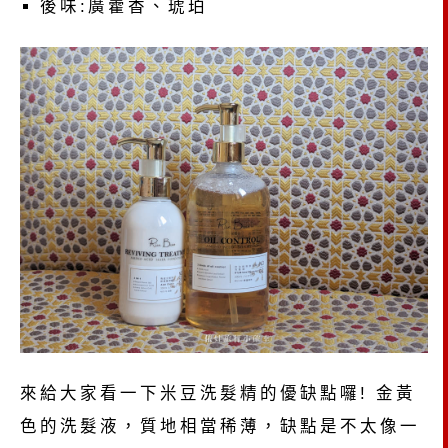
後味:廣藿香、琥珀
來給大家看一下米豆洗髮精的優缺點囉! 金黃
色的洗髮液，質地相當稀薄，缺點是不太像一