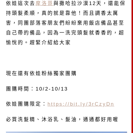
依娃這次去
摩洛哥
與撒哈拉沙漠12天，還能保
持頭髮柔順，真的就是靠他！而且調香太厲
害，同團部落客朋友們紛紛棄用飯店備品甚至
自己帶的備品，因為一洗完頭髮就香香的，超
愉悅的。趕緊介紹給大家
現在還有依娃粉絲獨家團購
團購時間：10/2-10/13
依娃團購限定：
https://bit.ly/3rCzyDn
必買洗髮精、沐浴乳、髮油，通通都好用喔