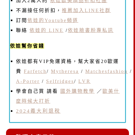
加入2萬人的
依娃歐美精品折扣社團
不漏接任何折扣，
推薦加入LINE社群
訂閱
依娃的Youtube頻道
聯絡
依娃的 LINE
/
依娃臉書粉專私訊
依娃幫你省錢
依娃都有VIP免運資格，幫大家省20歐運
費
Farfetch
/
Mytheresa
/
Matchesfashion
/
A-Porter
/
Selfridges
/
LVR
學會自己買 請看
國外購物教學
／
歐美什
麼時候大打折
2024義大利退稅