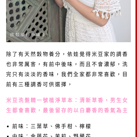
除了有天然穀物養分，依娃覺得米豆家的調香
也非常厲害，有前中後味，而且不會濃郁，洗
完只有淡淡的香味，我們全家都非常喜歡，目
前有三種調香可供選擇，
米豆洗髮精一號植淨草本：清新草香，男生女
生都會喜歡，最後留存的以白麝香的香氣為主
前味：三葉草、佛手柑、檸檬
中味：金蓮花、茉莉、野蘭花