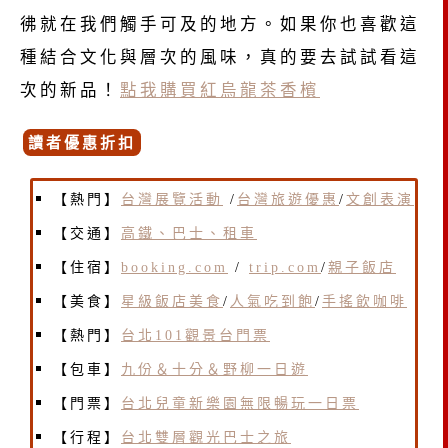
彿就在我們觸手可及的地方。如果你也喜歡這
種結合文化與層次的風味，真的要去試試看這
次的新品！
點我購買紅烏龍茶香檳
讀者優惠折扣
【熱門】
台灣展覽活動
/
台灣旅遊優惠
/
文創表演
【交通】
高鐵、巴士、租車
【住宿】
booking.com
/
trip.com
/
親子飯店
【美食】
星級飯店美食
/
人氣吃到飽
/
手搖飲咖啡
【熱門】
台北101觀景台門票
【包車】
九份＆十分＆野柳一日遊
【門票】
台北兒童新樂園無限暢玩一日票
【行程】
台北雙層觀光巴士之旅