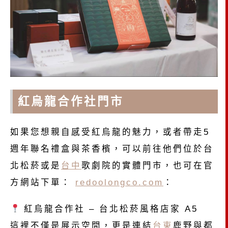
紅烏龍合作社門市
如果您想親自感受紅烏龍的魅力，或者帶走5
週年聯名禮盒與茶香檳，可以前往他們位於台
北松菸或是
台中
歌劇院的實體門市，也可在
官
方網站下單：
redoolongco.com
：
紅烏龍合作社 – 台北松菸風格店家 A5
這裡不僅是展示空間，更是連結
台東
鹿野與都