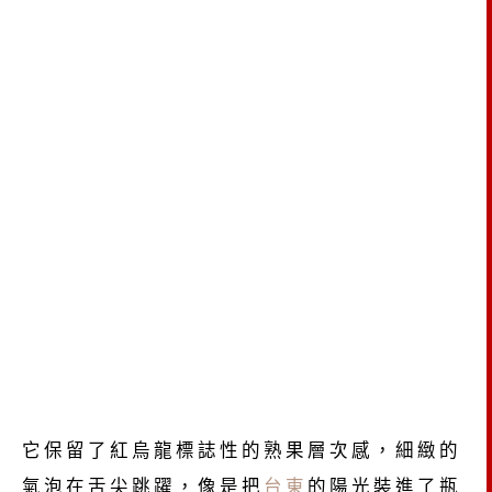
它保留了紅烏龍標誌性的熟果層次感，細緻的
氣泡在舌尖跳躍，像是把
台東
的陽光裝進了瓶