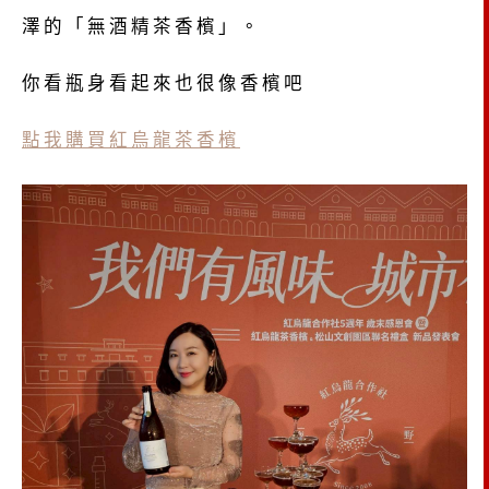
澤的「無酒精茶香檳」。
你看瓶身看起來也很像香檳吧
點我購買紅烏龍茶香檳