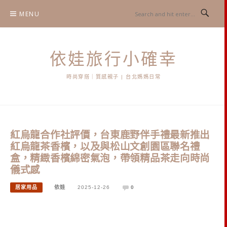
Skip
MENU
to
content
依娃旅行小確幸
時尚穿搭｜質感親子 | 台北媽媽日常
紅烏龍合作社評價，台東鹿野伴手禮最新推出
紅烏龍茶香檳，以及與松山文創園區聯名禮
盒，精緻香檳綿密氣泡，帶領精品茶走向時尚
儀式感
居家用品
依娃
2025-12-26
0