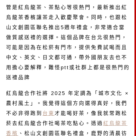
管是紅烏龍茶、茶點心等很熱門，最新推出紅
烏龍茶香檳讓茶走入歡慶聚會。同時，也跟松
山文創園區聯名推出5週年禮盒，非常適合當
做質感送禮的選擇。這個品牌在台北很熱門，
可能是因為在松菸有門市，提供免費試喝而且
中文、英文、日文都可通，帶外國朋友去也不
用擔心要解釋，難怪ptt或社群上都是很熱門的
送禮品牌
紅烏龍合作社將 2025 年定調為「城市文化 ×
農村風土」。我覺得這個方向選得真好，我們
不必非得跑到
台東
才能喝好茶，像我就常跑松
菸去紅烏龍合作社喝茶吃點心。透過
紅烏龍茶
香檳
、松山文創園區聯名禮盒，鹿野的清晨彷