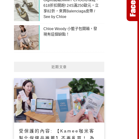
618折扣開跑! 24S滿250歐元，立
享82折，來買Balenciaga皮帶 /
See by Chloe
Chloe Woody 小籃子包開箱，發
現有這個缺點！
近期文章
受保護的內容: 【Kamee咖米客
製化保健品推薦】不再亂買！ 為