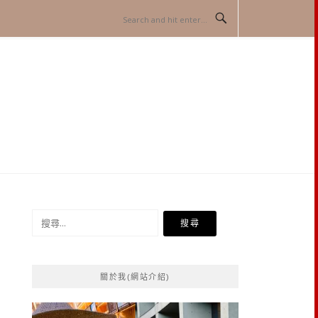
搜
尋
關
鍵
關於我(網站介紹)
字: