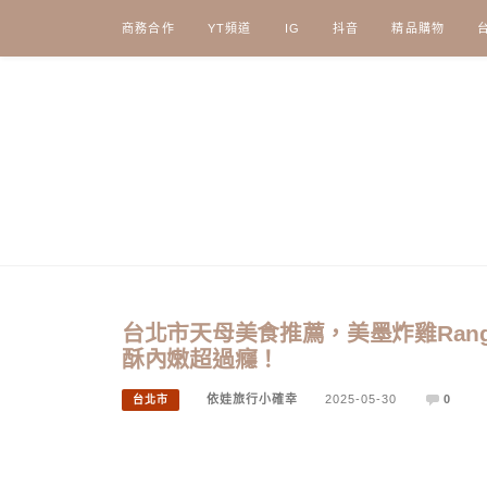
Skip
商務合作
YT頻道
IG
抖音
精品購物
to
content
台北市天母美食推薦，美墨炸雞Ranger
酥內嫩超過癮！
依娃旅行小確幸
2025-05-30
0
台北市