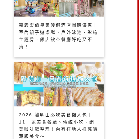
嘉義樂億皇家渡假酒店團購優惠｜
室內親子遊樂場、戶外泳池、彩繪
主題房，飯店飲茶餐廳好吃又不
貴！
2026 陽明山必吃美食懶人包｜
11+ 家美食餐廳、傳統小吃、網
美咖啡廳整理！內有在地人推薦隱
藏版美食～