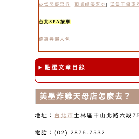
麥當勞優惠券
|
頂呱呱優惠券
|
漢堡王優惠
台北SPA按摩
優惠券懶人包
點選文章目錄
美墨炸雞天母店怎麼去？
地址：
台北市
士林區中山北路六段7
電話：(02) 2876-7532