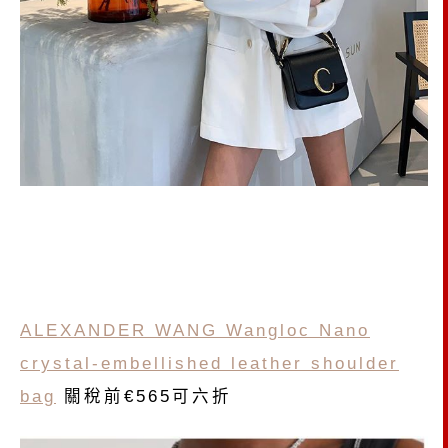
ALEXANDER WANG Wangloc Nano
crystal-embellished leather shoulder
bag
關稅前€565可六折