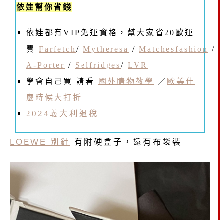
依娃幫你省錢
依娃都有VIP免運資格，幫大家省20歐運
費
Farfetch
/
Mytheresa
/
Matchesfashion
/
A-Porter
/
Selfridges
/
LVR
學會自己買 請看
國外購物教學
／
歐美什
麼時候大打折
2024義大利退稅
LOEWE 別針
有附硬盒子，還有布袋裝