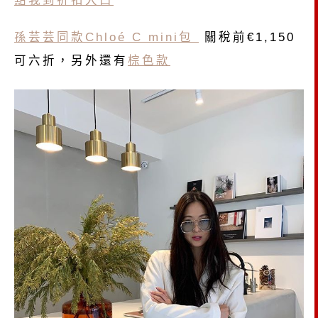
點我到折扣入口
孫芸芸同款Chloé C mini包
關稅前€1,150
可六折，另外還有
棕色款