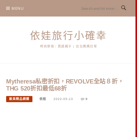
Skip
MENU
to
content
依娃旅行小確幸
時尚穿搭｜質感親子 | 台北媽媽日常
Mytheresa私密折扣，REVOLVE全站８折，
THG 520折扣最低68折
歐美精品網購
依娃
2022-05-13
0