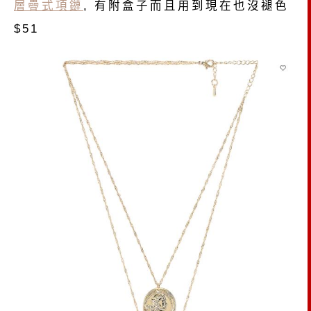
層疊式項鏈
, 有附盒子而且用到現在也沒褪色
$51