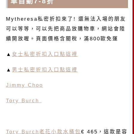
車自動7-8折
Mytheresa私密折扣來了! 還無法入場的朋友
可以等等，可以先把商品放購物車，網站會陸
續開放喔。頁面價格含關稅，滿800歐免運
▲
女士私密折扣入口點這裡
▲
男士私密折扣入口點這裡
Jimmy Choo
Tory Burch
Tory Burch老花小款水桶包
€ 465，這款是容