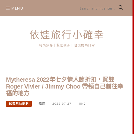
Skip
MENU
to
content
依娃旅行小確幸
時尚穿搭｜質感親子 | 台北媽媽日常
Mytheresa 2022年七夕情人節折扣，買雙
Roger Vivier / Jimmy Choo 帶領自己前往幸
福的地方
歐美精品網購
依娃
2022-07-27
0