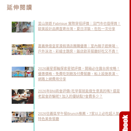
延伸閱讀
釜山旅遊 Fabrique 實際穿搭評價｜沒門市也值得買！
歐美設計品牌直寄台灣，夏日洋裝、包包一次分享
嘉義樂億皇家渡假酒店團購優惠｜室內親子遊樂場、
戶外泳池、彩繪主題房，飯店飲茶餐廳好吃又不貴！
2026麗星郵輪探索星號評價，開箱必住露台房攻略！
優惠價格、免費吃到飽及付費餐廳、船上設施表演、
網路上網費用分享
2026年BNI商會評價| 吃早餐就能做生意真的嗎? 還是
老鼠會詐騙呢? 加入的優缺點?會費多少？
2026信義區早午餐Brunch推薦，7家以上必吃超人氣
特色美食餐廳