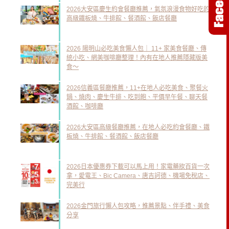
2026大安區慶生約會餐廳推薦，氣氛浪漫食物好吃的
高級鐵板燒、牛排館、餐酒館、飯店餐廳
2026 陽明山必吃美食懶人包｜ 11+ 家美食餐廳、傳
統小吃、網美咖啡廳整理！內有在地人推薦隱藏版美
食～
2026信義區餐廳推薦，11+在地人必吃美食、聚餐火
鍋、燒肉、慶生牛排、吃到飽、平價早午餐、聊天餐
酒館、咖啡廳
2026大安區高級餐廳推薦，在地人必吃約會餐廳、鐵
板燒、牛排館、餐酒館、飯店餐廳
2026日本優惠券下載可以馬上用！家電藥妝百貨一次
拿，愛電王、Bic Camera、唐吉訶德、機場免稅店、
完美行
2026金門旅行懶人包攻略，推薦景點、伴手禮、美食
分享