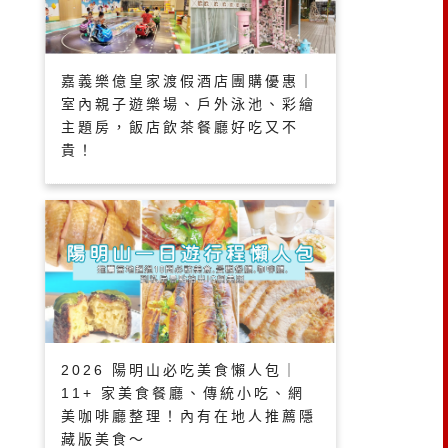
嘉義樂億皇家渡假酒店團購優惠｜
室內親子遊樂場、戶外泳池、彩繪
主題房，飯店飲茶餐廳好吃又不
貴！
2026 陽明山必吃美食懶人包｜
11+ 家美食餐廳、傳統小吃、網
美咖啡廳整理！內有在地人推薦隱
藏版美食～