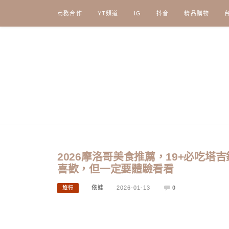
Skip
商務合作
YT頻道
IG
抖音
精品購物
to
content
2026摩洛哥美食推薦，19+必吃
喜歡，但一定要體驗看看
依娃
2026-01-13
0
旅行