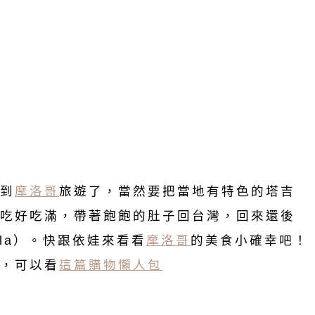
來到
摩洛哥
旅遊了，當然要把當地有特色的塔吉
吃好吃滿，帶著飽飽的肚子回台灣，回來還後
lla）。快跟依娃來看看
摩洛哥
的美食小確幸吧！
，可以看
這篇購物懶人包