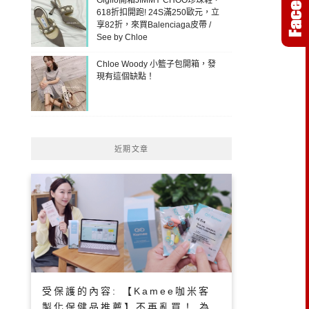
618折扣開跑! 24S滿250歐元，立
享82折，來買Balenciaga皮帶 /
See by Chloe
Chloe Woody 小籃子包開箱，發
現有這個缺點！
近期文章
受保護的內容: 【Kamee咖米客
製化保健品推薦】不再亂買！ 為