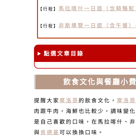
馬拉喀什一日遊（含騎駱駝 
【行程】
非斯導覽一日遊（含午餐）
【行程】
點選文章目錄
摩洛哥
飲食文化與餐廳小
提醒大家
摩洛哥
的飲食文化，
摩洛哥
肉跟牛肉，海鮮也比較少，調味變化
是自己喜歡的口味，在馬拉喀什、非
與
肯德基
可以換換口味。