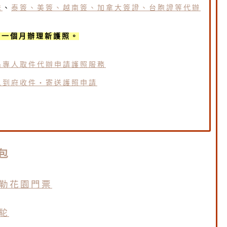
送
、
泰簽、美簽、越南簽、加拿大簽證、台胞證等代辦
早一個月辦理新護照。
島專人取件代辦申請護照服務
人到府收件・寄送護照申請
包
雷勒花園門票
駝