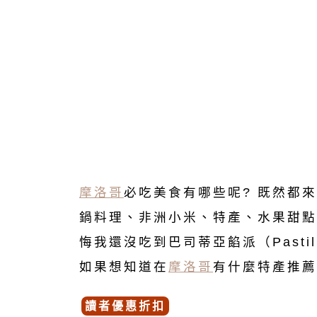
摩洛哥
必吃美食有哪些呢? 既然都
鍋料理、非洲小米、特產、水果甜點
悔我還沒吃到巴司蒂亞餡派（Pasti
如果想知道在
摩洛哥
有什麼特產推薦
讀者優惠折扣