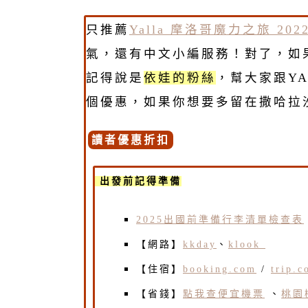
只推薦
Yalla 摩洛哥魔力之旅 20
氣，還有中文小編服務！對了，如
記得說是
依娃的粉絲
，幫大家跟YA
個優惠，如果你想要多留在撒哈拉
讀者優惠折扣
出發前記得準備
2025出國前準備行李清單檢查表
【網路】
kkday
、
klook
【住宿】
booking.com
/
trip.c
【省錢】
點我查便宜機票
、
桃園