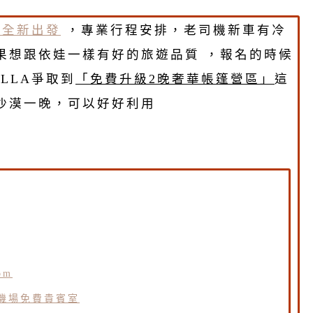
22全新出發
，專業行程安排，老司機新車有冷
果想跟依娃一樣有好的旅遊品質 ，報名的時候
LLA爭取到
「免費升級2晚奢華帳篷營區」
這
沙漠一晚，可以好好利用
om
機場免費貴賓室