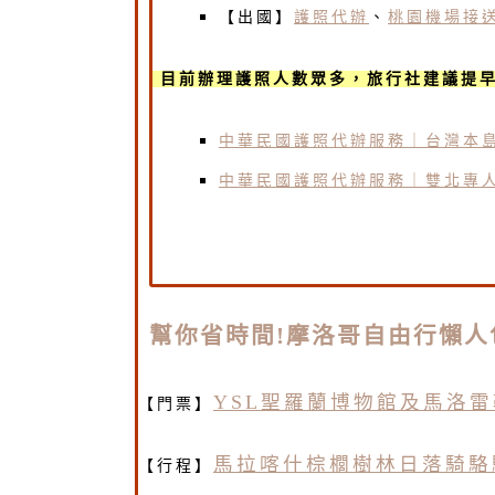
【出國】
護照代辦
、
桃園機場接
目前辦理護照人數眾多，旅行社建議提
中華民國護照代辦服務｜台灣本
中華民國護照代辦服務｜雙北專
幫你省時間!摩洛哥自由行懶人
YSL聖羅蘭博物館及馬洛
【門票】
馬拉喀什棕櫚樹林日落騎駱
【行程】