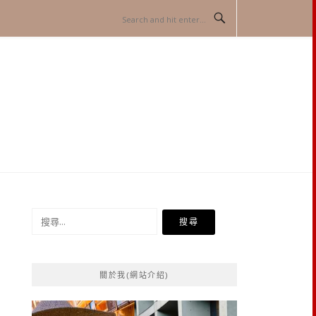
搜
尋
關
鍵
關於我(網站介紹)
字: