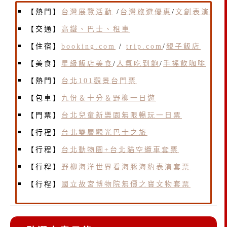
【熱門】
台灣展覽活動
/
台灣旅遊優惠
/
文創表演
【交通】
高鐵、巴士、租車
【住宿】
booking.com
/
trip.com
/
親子飯店
【美食】
星級飯店美食
/
人氣吃到飽
/
手搖飲咖啡
【熱門】
台北101觀景台門票
【包車】
九份＆十分＆野柳一日遊
【門票】
台北兒童新樂園無限暢玩一日票
【行程】
台北雙層觀光巴士之旅
【行程】
台北動物園+台北貓空纜車套票
【行程】
野柳海洋世界看海豚海豹表演套票
【行程】
國立故宮博物院無價之寶文物套票