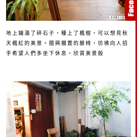
地上鋪滿了碎石子，種上了楓樹，可以想見秋
天楓紅的美景。隨興擱置的藤椅，彷彿向人招
手希望人們多坐下休息，欣賞美景般