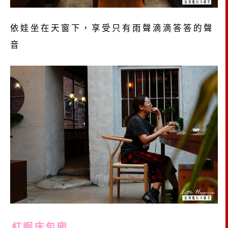
依娃坐在天窗下，享受只有雨聲滴滴答答的聲
音
紅眠床包廂