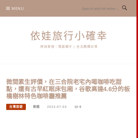
Skip
MENU
to
content
依娃旅行小確幸
時尚穿搭｜質感親子 | 台北媽媽日常
微間素生評價，在三合院老宅內喝咖啡吃甜
點，還有古早紅眠床包廂，谷歌高達4.6分的板
橋樹林特色咖啡廳推薦
台灣旅遊
依娃
2022-07-03
0