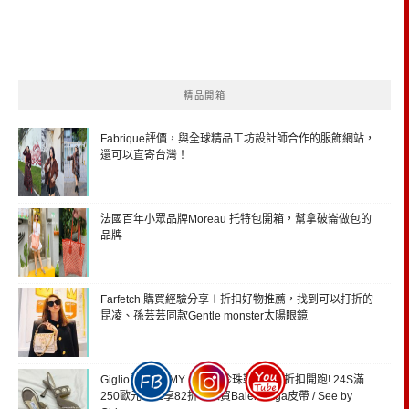
精品開箱
Fabrique評價，與全球精品工坊設計師合作的服飾網站，
還可以直寄台灣！
法國百年小眾品牌Moreau 托特包開箱，幫拿破崙做包的
品牌
Farfetch 購買經驗分享＋折扣好物推薦，找到可以打折的
昆凌、孫芸芸同款Gentle monster太陽眼鏡
Giglio開箱JIMMY CHOO珍珠鞋，618折扣開跑! 24S滿
250歐元，立享82折，來買Balenciaga皮帶 / See by