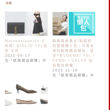
相關
Matchesfashion 七
歐美電商黑五/私密折
折起! GIGLIO YSL包
扣整理懶人包，可寄台
包 七折
灣的歐美精品網站，低
2022-05-17
至7折LOEWE/ YSL /
在「歐美精品網購」中
FENDI / CHLOE 包
包等你買囉
2022-11-18
在「歐美精品網購」中