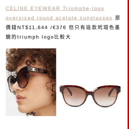
CELINE EYEWEAR Triomphe-logo
oversized round acetate sunglasses
原
價錢NT$11,644 /€376 但只有這款玳瑁色墨
鏡的triumph logo比較大