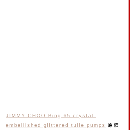
JIMMY CHOO Bing 65 crystal-
embellished glittered tulle pumps
原價