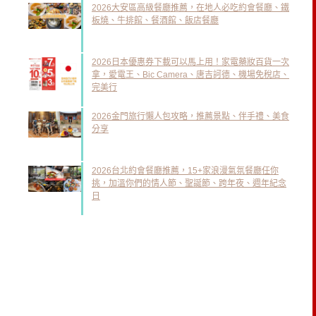
2026大安區高級餐廳推薦，在地人必吃約會餐廳、鐵
板燒、牛排館、餐酒館、飯店餐廳
2026日本優惠券下載可以馬上用！家電藥妝百貨一次
拿，愛電王、Bic Camera、唐吉訶德、機場免稅店、
完美行
2026金門旅行懶人包攻略，推薦景點、伴手禮、美食
分享
2026台北約會餐廳推薦，15+家浪漫氣氛餐廳任你
挑，加溫你們的情人節、聖誕節、跨年夜、週年紀念
日