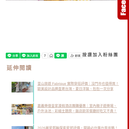
按讚加入粉絲團
延伸閱讀
釜山旅遊 Fabrique 實際穿搭評價｜沒門市也值得買！
歐美設計品牌直寄台灣，夏日洋裝、包包一次分享
嘉義樂億皇家渡假酒店團購優惠｜室內親子遊樂場、
戶外泳池、彩繪主題房，飯店飲茶餐廳好吃又不貴！
2026麗星郵輪探索星號評價，開箱必住露台房攻略！