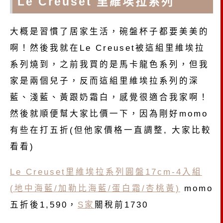
Le Creuset 里維埃拉系列
大概是習慣了居家生活，碗盤杯子都要美美的
啊！然後我就在Le Creuset被這組里維埃拉
系列燒到，之前我買的是馬卡龍色系列，但我
家是兩個兒子，反而這組里維埃拉系列的深
藍、淺藍、黃跟奶霜白，感覺很適合我家啊！
然後就順便幫大家比價一下，因為剛好momo
有些在打五折(但他家價格一直調整, 大家比較
看看)
Le Creuset里維埃拉系列圓盤17cm-4入組
(地中海藍/加勒比海藍/蛋白霜/杏桃黃)
momo
五折後1,590，
S家
關稅前1730