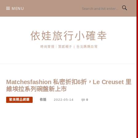
Skip
MENU
to
content
依娃旅行小確幸
時尚穿搭｜質感親子 | 台北媽媽日常
Matchesfashion 私密折扣6折，Le Creuset 里
維埃拉系列碗盤新上市
歐美精品網購
依娃
2022-05-14
0