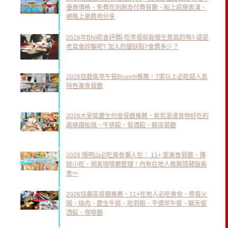
優惠價格、免費吃到飽及付費餐廳、船上設施表演、
網路上網費用分享
2026年BNI商會評價| 吃早餐就能做生意真的嗎? 還是
老鼠會詐騙呢? 加入的優缺點?會費多少？
2026信義區早午餐Brunch推薦，7家以上必吃超人氣
特色美食餐廳
2026大安區慶生約會餐廳推薦，氣氛浪漫食物好吃的
高級鐵板燒、牛排館、餐酒館、飯店餐廳
2026 陽明山必吃美食懶人包｜ 11+ 家美食餐廳、傳
統小吃、網美咖啡廳整理！內有在地人推薦隱藏版美
食～
2026信義區餐廳推薦，11+在地人必吃美食、聚餐火
鍋、燒肉、慶生牛排、吃到飽、平價早午餐、聊天餐
酒館、咖啡廳