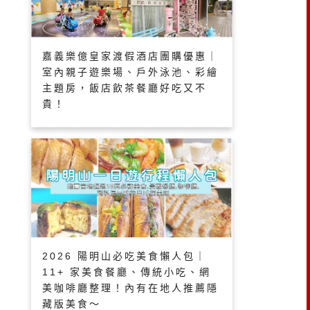
嘉義樂億皇家渡假酒店團購優惠｜
室內親子遊樂場、戶外泳池、彩繪
主題房，飯店飲茶餐廳好吃又不
貴！
2026 陽明山必吃美食懶人包｜
11+ 家美食餐廳、傳統小吃、網
美咖啡廳整理！內有在地人推薦隱
藏版美食～