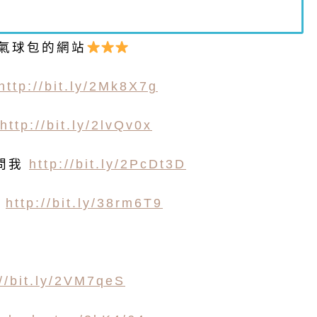
on氣球包的網站
http://bit.ly/2Mk8X7g
稅
http://bit.ly/2lvQv0x
快問我
http://bit.ly/2PcDt3D
稅
http://bit.ly/38rm6T9
://bit.ly/2VM7qeS