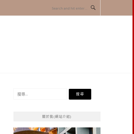
搜
尋
關
鍵
關於我(網站介紹)
字: