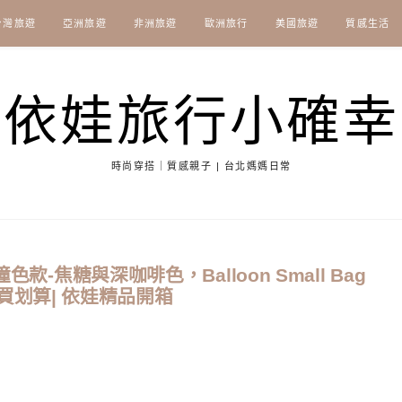
台灣旅遊
亞洲旅遊
非洲旅遊
歐洲旅行
美國旅遊
質感生活
依娃旅行小確幸
時尚穿搭｜質感親子 | 台北媽媽日常
款-焦糖與深咖啡色，Balloon Small Bag
哪裡買划算| 依娃精品開箱