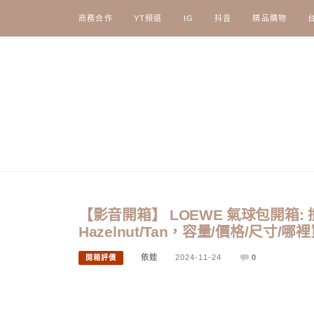
Skip
商務合作
YT頻道
IG
抖音
精品購物
to
content
【影音開箱】 LOEWE 氣球包開箱: 撞色
Hazelnut/Tan，容量/價格/尺寸/
依娃
2024-11-24
0
開箱評價