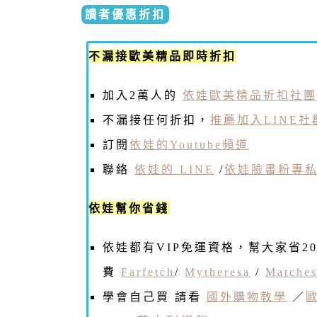
讀者優惠折扣
不漏接歐美精品即時折扣
加入2萬人的
依娃歐美精品折扣社團
不漏接任何折扣，
推薦加入LINE社
訂閱
依娃的Youtube頻道
聯絡
依娃的 LINE
/
依娃臉書粉專
依娃幫你省錢
依娃都有VIP免運資格，幫大家省2
費
Farfetch
/
Mytheresa
/
Matches
學會自己買 請看
國外購物教學
／