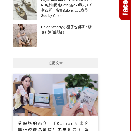
618折扣開跑! 24S滿250歐元，立
享82折，來買Balenciaga皮帶 /
See by Chloe
Chloe Woody 小籃子包開箱，發
現有這個缺點！
近期文章
受保護的內容: 【Kamee咖米客
製化保健品推薦】不再亂買！ 為