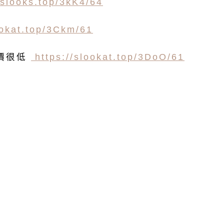
/slooks.top/3kK4/64
ookat.top/3Ckm/61
定價很低
https://slookat.top/3DoO/61