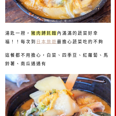
湯匙一撈，
豬肉餺飥麵
內滿滿的蔬菜好幸
福！！每次到
日本旅遊
最擔心蔬菜吃的不夠
這餐都不用擔心，白菜、四季豆、紅蘿蔔、馬
鈴薯、南瓜通通有