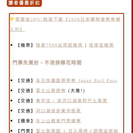
讀者優惠折扣
我要省20%!點我下載【2026日本購物優惠券懶
人包】
【機票】
限量7999台幣起機票
|
撿便宜機票
門票先買好，不用排隊花時間
【交通】
全日本鐵路周遊券 Japan Rail Pass
【交通】
富士山周遊券
(大推!)
【交通】
東京往 / 返河口湖單程巴士車票
【交通】
河口湖或是東京租車
【纜車】
天上山纜車門票優惠
【門票】
富士急樂園 1 日入場券＋遊樂設施無