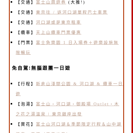
【交通】
富士山周遊券
(大推!)
【交通】
東京往 / 返河口湖單程巴士車票
【交通】
河口湖或是東京租車
【纜車】
天上山纜車門票優惠
【門票】
富士急樂園 1 日入場券＋遊樂設施無
限暢玩
免自駕!無腦跟團一日遊
【行程】
新倉山淺間公園 & 河口湖 & 纜車一日
遊
【泡湯】
富士山・河口湖・御殿場 Outlet・木
之花之湯溫泉 | 東京銀座出發
【賞花】
富士山河口湖＆季節限定行程＆山中湖