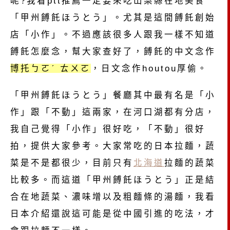
呢?我看ptt推薦一定要來吃山梨縣在地美食
「甲州餺飥ほうとう」。尤其是這間餺飥創始
店「小作​」。不過應該很多人跟我一樣不知道
餺飥怎麼念，幫大家查好了，餺飥的中文念作
博托ㄅㄛˊ ㄊㄨㄛ
，日文念作houtou厚偷。
「甲州餺飥ほうとう」餐廳其中最有名是「小
作​」跟「不動」這兩家，在河口湖都有分店，
我自己覺得「小作​」很好吃，「不動」很好
拍，提供大家參考。大家常吃的日本拉麵，蔬
菜是不是都很少，目前只有
北海道
拉麵的蔬菜
比較多。而這道「甲州餺飥ほうとう」正是結
合在地蔬菜、濃味增以及粗麵條的湯麵，我看
日本介紹還說這可能是從中國引進的吃法，才