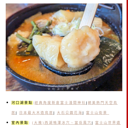
河口湖景點
:
經典角度新倉富士淺間神社
|
網美熱門天空鳥
居
|
日本最大木造鳥居
|
大石公園花海
|
富士山街景
室內景點
:
(大推)西湖鳴澤冰穴、冨岳風穴
|
富士山世界遺