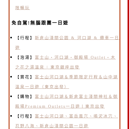
限暢玩
免自駕!無腦跟團一日遊
【行程】
新倉山淺間公園 & 河口湖 & 纜車一日
遊
【泡湯】
富士山・河口湖・御殿場 Outlet・木
之花之湯溫泉 | 東京銀座出發
【賞花】
富士山河口湖＆季節限定行程＆山中湖
溫泉一日遊（東京出發）
【購物】
富士山河口湖＆新倉富士淺間神社＆御
殿場Premium Outlets一日遊丨東京出發
【行程】
富士山河口湖、富岳風穴、鳴沢冰穴、
忍野八海、新倉山淺間公園一日遊