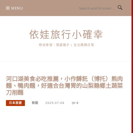
Skip
MENU
to
content
依娃旅行小確幸
時尚穿搭｜質感親子 | 台北媽媽日常
河口湖美食必吃推薦，小作​餺飥（博托）熊肉
麵、鴨肉麵，好適合台灣胃的山梨縣鄉土蔬菜
刀削麵
日本旅遊
依娃
2025-07-09
0