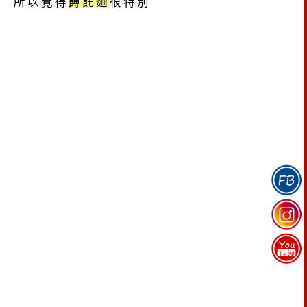
所以覺得
餺飥麵
很特別