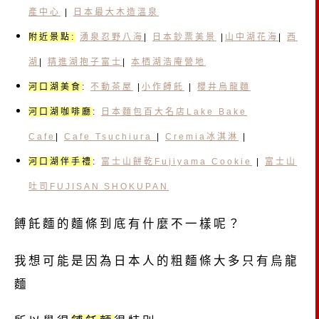
產中心
|
日本最大木造溫泉
附近景點:
湧泉忍野八海
|
日本鈔票美景
|
山中湖花海
|
西
湖
|
精進湖抱子富士
|
本栖湖浩庵營地
河口湖美食
:
不動茶屋
|
小作餺飥
|
櫻井烏龍麵
河口湖咖啡廳
:
日本麵包百大名店Lake Bake
Cafe
|
Cafe Tsuchiura
|
Cremia冰淇淋
|
河口湖伴手禮
:
富士山餅乾Fujiyama Cookie
|
富士山
吐司FUJISAN SHOKUPAN
餺飥麵的麵條到底有什麼不一樣呢？
我想可能是因為日本人的粗麵條大多只有烏龍
麵