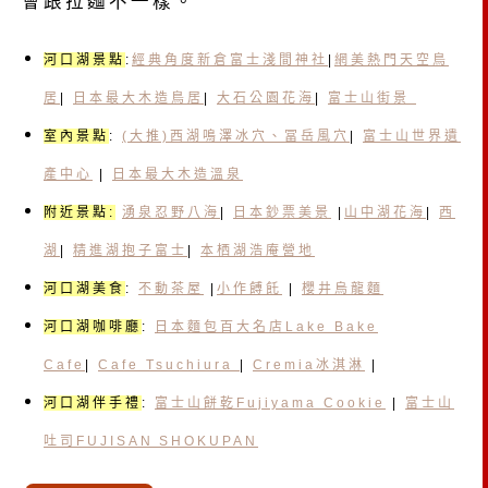
會跟拉麵不一樣。
河口湖景點
:
經典角度新倉富士淺間神社
|
網美熱門天空鳥
居
|
日本最大木造鳥居
|
大石公園花海
|
富士山街景
室內景點
:
(大推)西湖鳴澤冰穴、冨岳風穴
|
富士山世界遺
產中心
|
日本最大木造溫泉
附近景點:
湧泉忍野八海
|
日本鈔票美景
|
山中湖花海
|
西
湖
|
精進湖抱子富士
|
本栖湖浩庵營地
河口湖美食
:
不動茶屋
|
小作餺飥
|
櫻井烏龍麵
河口湖咖啡廳
:
日本麵包百大名店Lake Bake
Cafe
|
Cafe Tsuchiura
|
Cremia冰淇淋
|
河口湖伴手禮
:
富士山餅乾Fujiyama Cookie
|
富士山
吐司FUJISAN SHOKUPAN