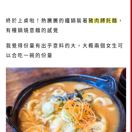
終於上桌啦！熱騰騰的鐵鍋裝著
豬肉餺飥麵
，
有種鍋燒意麵的感覺
我覺得份量有出乎意料的大，大概兩個女生可
以合吃一碗的份量