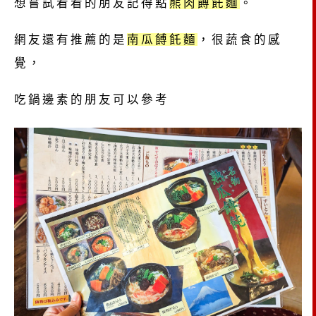
想嘗試看看的朋友記得點
熊肉餺飥麵
。
網友還有推薦的是
南瓜餺飥麵
，很蔬食的感
覺，
吃鍋邊素的朋友可以參考