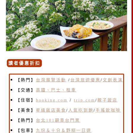
讀者優惠折扣
【熱門】
台灣展覽活動
/
台灣旅遊優惠
/
文創表演
【交通】
高鐵、巴士、租車
【住宿】
booking.com
/
trip.com
/
親子飯店
【美食】
星級飯店美食
/
人氣吃到飽
/
手搖飲咖啡
【熱門】
台北101觀景台門票
【包車】
九份＆十分＆野柳一日遊