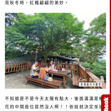
見秋冬時，紅楓翩翩的美妙。
不知道是不是今天太陽有點大，後面滿滿是桐
花的中間座位居然沒人啊！！依娃就決定坐這