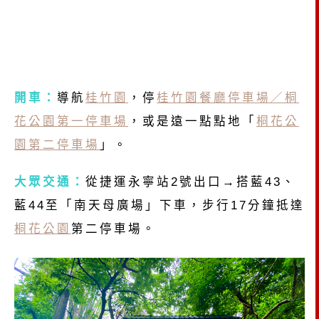
開車：
導航
桂竹園
，停
桂竹園餐廳停車場／桐
花公園第一停車場
，或是遠一點點地「
桐花公
園第二停車場
」。
大眾交通：
從捷運永寧站2號出口→搭藍43、
藍44至「南天母廣場」下車，步行17分鐘抵達
桐花公園
第二停車場。