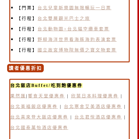
【門票】
台北兒童新樂園無限暢玩一日票
【行程】
台北雙層觀光巴士之旅
【行程】
台北動物園+台北貓空纜車套票
【行程】
野柳海洋世界看海豚海豹表演套票
【行程】
國立故宮博物院無價之寶文物套票
讀者優惠折扣
台北飯店Buffet/吃到飽優惠券
果然匯
|
饗食天堂優惠券
|
欣葉日本料理優惠券
|
台北美福飯店優惠券
|
台北寒舍艾美酒店優惠券
|
台北喜來登大飯店優惠券
|
台北君悅酒店優惠券
|
台北國泰萬怡酒店優惠券