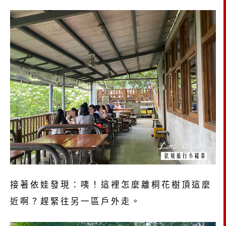
接著依娃發現：咦！這裡怎麼離桐花樹頂這麼
近啊？趕緊往另一區戶外走。