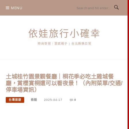
Skip
MENU
to
content
依娃旅行小確幸
時尚穿搭｜質感親子 | 台北媽媽日常
土城桂竹園景觀餐廳｜桐花季必吃土雞城餐
廳，賞櫻賞桐還可以看夜景！（內附菜單/交通/
停車場資訊）
台灣旅遊
依娃
2025-04-17
0