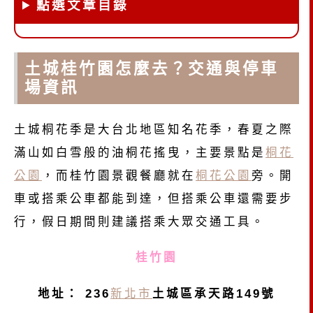
點選文章目錄
土城桂竹園怎麼去？交通與停車
場資訊
土城桐花季是大台北地區知名花季，春夏之際
滿山如白雪般的油桐花搖曳，主要景點是
桐花
公園
，而桂竹園景觀餐廳就在
桐花公園
旁。開
車或搭乘公車都能到達，但搭乘公車還需要步
行，假日期間則建議搭乘大眾交通工具。
桂竹園
地址：
236
新北市
土城區承天路149號