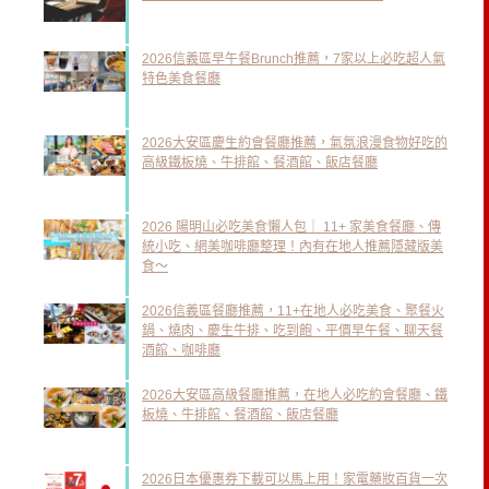
2026信義區早午餐Brunch推薦，7家以上必吃超人氣
特色美食餐廳
2026大安區慶生約會餐廳推薦，氣氛浪漫食物好吃的
高級鐵板燒、牛排館、餐酒館、飯店餐廳
2026 陽明山必吃美食懶人包｜ 11+ 家美食餐廳、傳
統小吃、網美咖啡廳整理！內有在地人推薦隱藏版美
食～
2026信義區餐廳推薦，11+在地人必吃美食、聚餐火
鍋、燒肉、慶生牛排、吃到飽、平價早午餐、聊天餐
酒館、咖啡廳
2026大安區高級餐廳推薦，在地人必吃約會餐廳、鐵
板燒、牛排館、餐酒館、飯店餐廳
2026日本優惠券下載可以馬上用！家電藥妝百貨一次