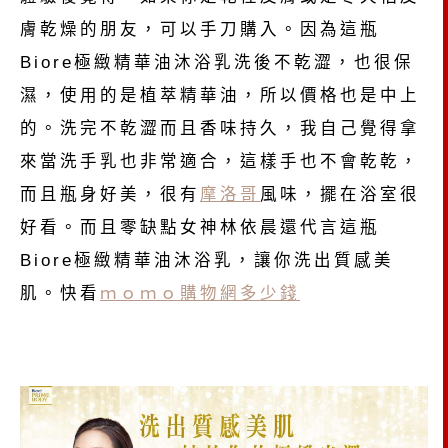
膚乾燥的朋友，可以手刀購入。因為這瓶
Biore極緻精華油沐浴乳洗後不乾澀，也很保
濕，使用的是植萃精華油，所以價格也是中上
的。洗完不乾澀而且香味持久，我自己覺得拿
來當洗手乳也非常適合，這樣手也不會乾乾，
而且瓶身好美，很有
摩洛哥
風味，擺在浴室很
好看。而且零缺點女神林依晨還代言這瓶
Biore極緻精華油沐浴乳，讓你洗出質感美
肌。快看
ｍｏｍｏ購物網多少錢