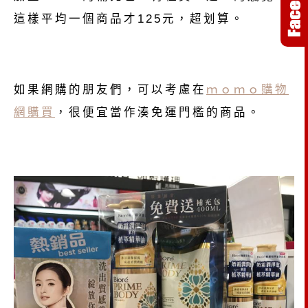
這樣平均一個商品才125元，超划算。
如果網購的朋友們，可以考慮在
ｍｏｍｏ購物
網購買
，很便宜當作湊免運門檻的商品。