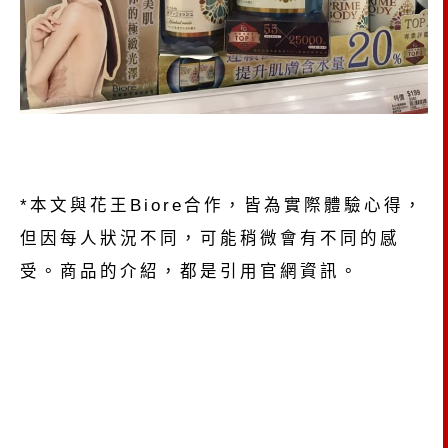
*本文與花王Biore合作，皆為實際體驗心得，
但因每人狀況不同，可能稍微會有不同的感
受。商品的介紹，都是引用官網資訊。