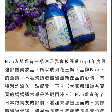
Eva沒想過有一瓶沐浴乳會被評選Top1年度最
強評鑑美妝品，所以收到花王旗下品牌Biore
的邀請，本著幫讀者體驗最新產品的心情，有
特別洗澡久一點感受一下。（大家都知道有寶
寶的媽媽通常都是洗戰鬥澡。）Eva還查詢了
日本跟網友的評價，看起來都蠻正面的。實際
體驗後覺得，如果你是乾性皮膚或是冬天怕皮