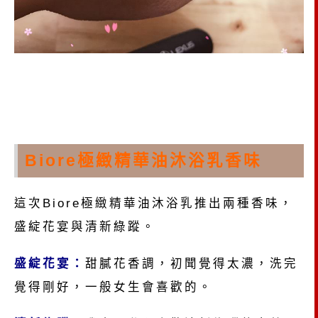
Biore極緻精華油沐浴乳香味
這次Biore極緻精華油沐浴乳推出兩種香味，
盛綻花宴與清新綠蹤。
盛綻花宴：
甜膩花香調，初聞覺得太濃，洗完
覺得剛好，一般女生會喜歡的。