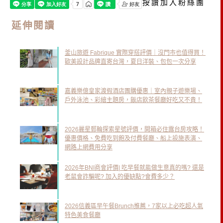
按讚加入粉絲團
延伸閱讀
釜山旅遊 Fabrique 實際穿搭評價｜沒門市也值得買！
歐美設計品牌直寄台灣，夏日洋裝、包包一次分享
嘉義樂億皇家渡假酒店團購優惠｜室內親子遊樂場、
戶外泳池、彩繪主題房，飯店飲茶餐廳好吃又不貴！
2026麗星郵輪探索星號評價，開箱必住露台房攻略！
優惠價格、免費吃到飽及付費餐廳、船上設施表演、
網路上網費用分享
2026年BNI商會評價| 吃早餐就能做生意真的嗎? 還是
老鼠會詐騙呢? 加入的優缺點?會費多少？
2026信義區早午餐Brunch推薦，7家以上必吃超人氣
特色美食餐廳