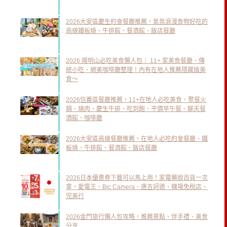
2026大安區慶生約會餐廳推薦，氣氛浪漫食物好吃的
高級鐵板燒、牛排館、餐酒館、飯店餐廳
2026 陽明山必吃美食懶人包｜ 11+ 家美食餐廳、傳
統小吃、網美咖啡廳整理！內有在地人推薦隱藏版美
食～
2026信義區餐廳推薦，11+在地人必吃美食、聚餐火
鍋、燒肉、慶生牛排、吃到飽、平價早午餐、聊天餐
酒館、咖啡廳
2026大安區高級餐廳推薦，在地人必吃約會餐廳、鐵
板燒、牛排館、餐酒館、飯店餐廳
2026日本優惠券下載可以馬上用！家電藥妝百貨一次
拿，愛電王、Bic Camera、唐吉訶德、機場免稅店、
完美行
2026金門旅行懶人包攻略，推薦景點、伴手禮、美食
分享