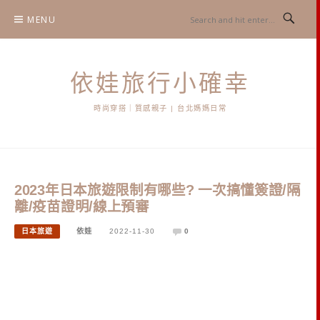
Skip
MENU
to
content
依娃旅行小確幸
時尚穿搭｜質感親子 | 台北媽媽日常
2023年日本旅遊限制有哪些? 一次搞懂簽證/隔
離/疫苗證明/線上預審
日本旅遊
依娃
2022-11-30
0