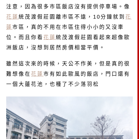
注意，因為很多市區飯店沒有提供停車場。像
花蓮
統茂渡假莊園離市區不遠，10分鐘就到
花
蓮
市區，真的不用在市區住得小小的又沒車
位。而且你看
花蓮
統茂渡假莊園看起來超像歐
洲飯店，沒想到居然房價相當平價。
雖然這次來的時候，天公不作美，但是真的很
難想像在
花蓮
市有如此歐風的飯店，門口還有
一個大蓮花池，也種了不少落羽松