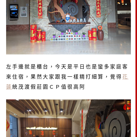
左手邊就是櫃台，今天是平日也是蠻多家庭客
來住宿，果然大家跟我一樣精打細算，覺得
花
蓮
統茂渡假莊園ＣＰ值很高阿