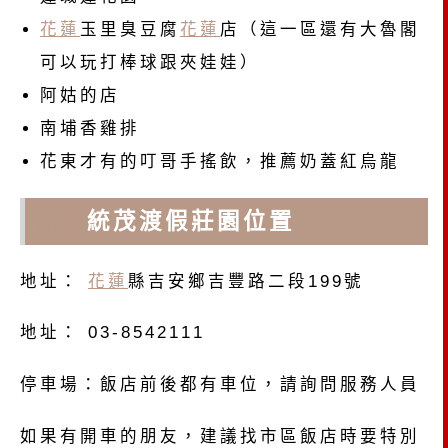
花蓮
玉里臭豆腐
花蓮
店（這一區還有大魯閣
可以玩打棒球跟夾娃娃）
阿姑的店
南埔香雞排
花東才有的叮哥手搖飲，推薦奶蓋紅烏龍
花蓮
統茂渡假莊園位置
地址：
花蓮
縣吉安鄉吉豐路二段199號
地址： 03-8542111
停車場：飯店前後都有車位，請詢問服務人員
如果有開車的朋友，建議找市區飯店時要特別