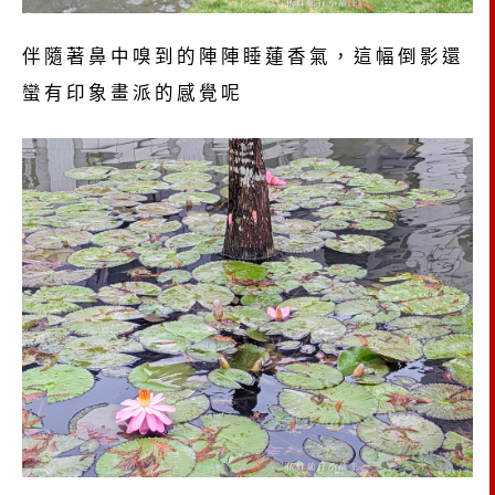
伴隨著鼻中嗅到的陣陣睡蓮香氣，這幅倒影還
蠻有印象畫派的感覺呢