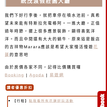
花蓮
統茂渡假莊園大廳
我們下好行李後，就把車停在噴水池前，真希
望未來能有特斯拉充電樁阿。一進大廳，正值
過年時節，擺上很多應景裝飾，顯得喜氣洋
洋。而且中間還有大大的蝸牛．原來這是飯店
的吉祥物Marara應該是希望大家慢活慢遊
花
蓮
的意思吧
由於房價各家不同，記得比價購買囉
Booking
|
Agoda
|
易遊網
讀者優惠折扣
【行程】
點我看所有花蓮好玩活動