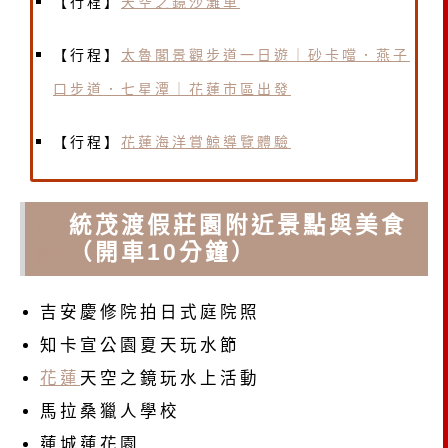
【行程】
天空之鏡沙灘車
【行程】
太魯閣景觀步道一日遊｜砂卡噹．燕子
口步道．七星潭｜花蓮市區出發
【行程】
花蓮海洋賞鯨導覽體驗
花
統茂渡假莊園附近景點與美食
蓮
（開車10分鐘）
吉安慶修院拍日式庭院照
知卡宣公園夏天玩水節
花蓮
天空之鏡玩水上活動
馬拉桑獵人學校
蓮城蓮花園