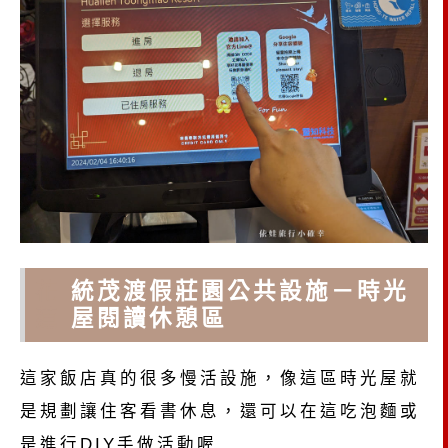
花
統茂渡假莊園公共設施－時光
蓮
屋閱讀休憩區
這家飯店真的很多慢活設施，像這區時光屋就
是規劃讓住客看書休息，還可以在這吃泡麵或
是進行DIY手做活動喔