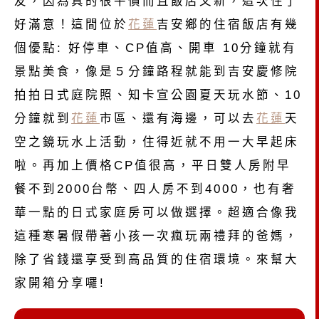
友，因為真的很平價而且飯店又新，這次住了
好滿意！這間位於
花蓮
吉安鄉的住宿飯店有幾
個優點: 好停車、CP值高、開車 10分鐘就有
景點美食，像是５分鐘路程就能到吉安慶修院
拍拍日式庭院照、知卡宣公園夏天玩水節、10
分鐘就到
花蓮
市區、還有海邊，可以去
花蓮
天
空之鏡玩水上活動，住得近就不用一大早起床
啦。再加上價格CP值很高，平日雙人房附早
餐不到2000台幣、四人房不到4000，也有奢
華一點的日式家庭房可以做選擇。超適合像我
這種寒暑假帶著小孩一次瘋玩兩禮拜的爸媽，
除了省錢還享受到高品質的住宿環境。來幫大
家開箱分享囉!