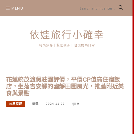
Skip
MENU
to
content
依娃旅行小確幸
時尚穿搭｜質感親子 | 台北媽媽日常
花蓮統茂渡假莊園評價，平價CP值高住宿飯
店，坐落吉安鄉的幽靜田園風光，推薦附近美
食與景點
台灣旅遊
依娃
2024-11-27
0