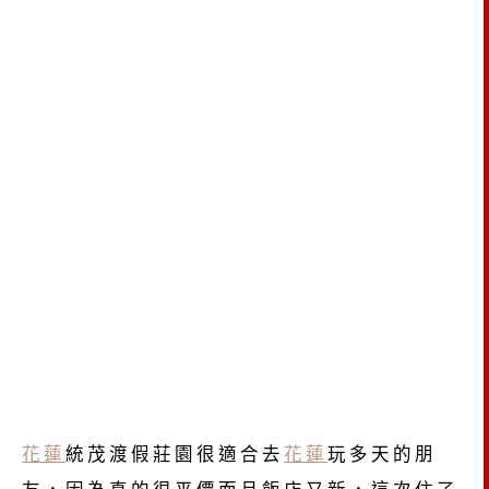
花蓮
統茂渡假莊園很適合去
花蓮
玩多天的朋