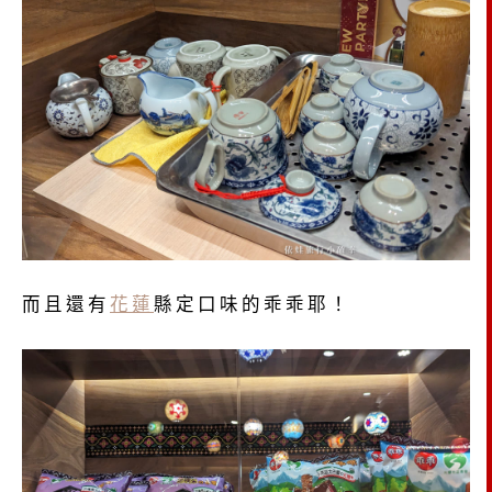
而且還有
花蓮
縣定口味的乖乖耶！