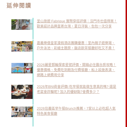
延伸閱讀
釜山旅遊 Fabrique 實際穿搭評價｜沒門市也值得買！
歐美設計品牌直寄台灣，夏日洋裝、包包一次分享
嘉義樂億皇家渡假酒店團購優惠｜室內親子遊樂場、
戶外泳池、彩繪主題房，飯店飲茶餐廳好吃又不貴！
2026麗星郵輪探索星號評價，開箱必住露台房攻略！
優惠價格、免費吃到飽及付費餐廳、船上設施表演、
網路上網費用分享
2026年BNI商會評價| 吃早餐就能做生意真的嗎? 還是
老鼠會詐騙呢? 加入的優缺點?會費多少？
2026信義區早午餐Brunch推薦，7家以上必吃超人氣
特色美食餐廳