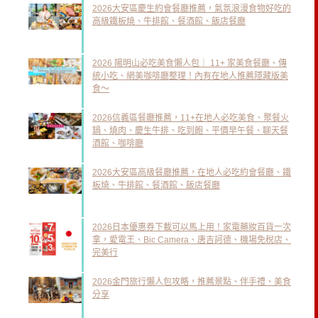
2026大安區慶生約會餐廳推薦，氣氛浪漫食物好吃的
高級鐵板燒、牛排館、餐酒館、飯店餐廳
2026 陽明山必吃美食懶人包｜ 11+ 家美食餐廳、傳
統小吃、網美咖啡廳整理！內有在地人推薦隱藏版美
食～
2026信義區餐廳推薦，11+在地人必吃美食、聚餐火
鍋、燒肉、慶生牛排、吃到飽、平價早午餐、聊天餐
酒館、咖啡廳
2026大安區高級餐廳推薦，在地人必吃約會餐廳、鐵
板燒、牛排館、餐酒館、飯店餐廳
2026日本優惠券下載可以馬上用！家電藥妝百貨一次
拿，愛電王、Bic Camera、唐吉訶德、機場免稅店、
完美行
2026金門旅行懶人包攻略，推薦景點、伴手禮、美食
分享