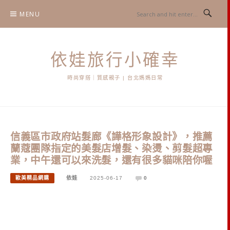
Skip
MENU
to
content
依娃旅行小確幸
時尚穿搭｜質感親子 | 台北媽媽日常
信義區市政府站髮廊《譁格形象設計》，推薦
蘭蔻團隊指定的美髮店增髮、染燙、剪髮超專
業，中午還可以來洗髮，還有很多貓咪陪你喔
歐美精品網購
依娃
2025-06-17
0