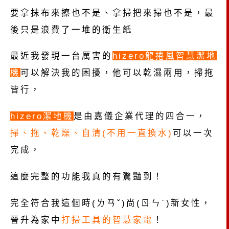
要拿抹布來擦也不是、拿掃把來掃也不是，最
後只是浪費了一堆的衛生紙
最近我發現一台厲害的
hizero龍捲風智慧潔地
機
可以解決我的困擾，他可以乾濕兩用，掃拖
皆行，
hizero潔地機
是由嘉儀企業代理的四合一，
掃、拖、乾燥、自清(不用一直換水)
可以一次
完成，
這麼完整的功能我真的有驚豔到！
完全符合我這個時(ㄌㄢˇ)尚(ㄖㄣˊ)新女性，
晉升為家中
打掃工具的智慧家電
！