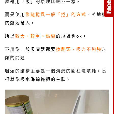
塵器用「吸」的原理比較不一樣，
而是使用
像龍捲風一般「捲」的方式
，將地板
的髒污帶入，
所以
較大、較重、黏糊
的垃圾也ok，
不用像一般吸塵器還要
換刷頭、吸力不夠強
之
類的問題。
吸頭的結構主要是一個海綿的圓柱體滾軸，長
得就像吸水海綿拖把的主體。