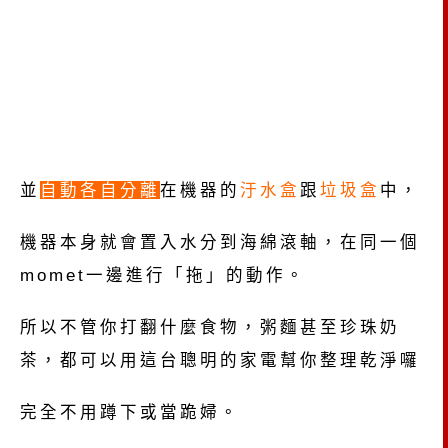
並
自動各自分離
在機器的
汙水盒
跟
垃圾盒
中，
機器本身就會置入水分到海綿滾軸，在同一個
momet一邊進行「拖」的動作。
所以不管你打翻什麼食物，粥麵甚至珍珠奶
茶，都可以用這台聰明的家電幫你整理乾淨囉
完全不用蹲下或當跪婦。