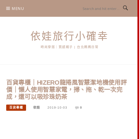
Skip
MENU
to
content
依娃旅行小確幸
時尚穿搭｜質感親子 | 台北媽媽日常
百貨專櫃｜HIZERO龍捲風智慧潔地機使用評
價｜懶人使用智慧家電，掃、拖、乾一次完
成，還可以吸珍珠奶茶
百貨專櫃
依娃
2019-10-03
0