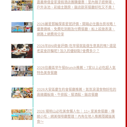
嘉義樂億皇家渡假酒店團購優惠｜室內親子遊樂場、
戶外泳池、彩繪主題房，飯店飲茶餐廳好吃又不貴！
2026麗星郵輪探索星號評價，開箱必住露台房攻略！
優惠價格、免費吃到飽及付費餐廳、船上設施表演、
網路上網費用分享
2026年BNI商會評價| 吃早餐就能做生意真的嗎? 還是
老鼠會詐騙呢? 加入的優缺點?會費多少？
2026信義區早午餐Brunch推薦，7家以上必吃超人氣
特色美食餐廳
2026大安區慶生約會餐廳推薦，氣氛浪漫食物好吃的
高級鐵板燒、牛排館、餐酒館、飯店餐廳
2026 陽明山必吃美食懶人包｜ 11+ 家美食餐廳、傳
統小吃、網美咖啡廳整理！內有在地人推薦隱藏版美
食～