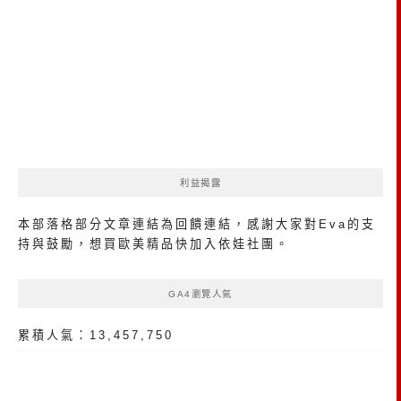
利益揭露
本部落格部分文章連結為回饋連結，感謝大家對Eva的支
持與鼓勵，想買歐美精品
快加入依娃社團
。
GA4瀏覽人氣
累積人氣：13,457,750