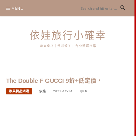
Skip
MENU
to
content
依娃旅行小確幸
時尚穿搭｜質感親子 | 台北媽媽日常
The Double F GUCCI 9折+低定價，
歐美精品網購
依娃
2022-12-14
0