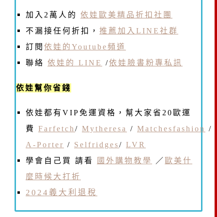
加入2萬人的
依娃歐美精品折扣社團
不漏接任何折扣，
推薦加入LINE社群
訂閱
依娃的Youtube頻道
聯絡
依娃的 LINE
/
依娃臉書粉專私訊
依娃幫你省錢
依娃都有VIP免運資格，幫大家省20歐運
費
Farfetch
/
Mytheresa
/
Matchesfashion
/
A-Porter
/
Selfridges
/
LVR
學會自己買 請看
國外購物教學
／
歐美什
麼時候大打折
2024義大利退稅