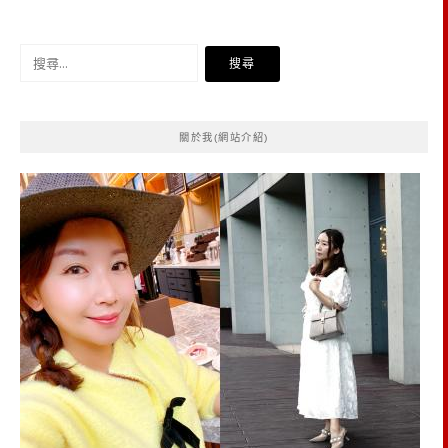
搜
尋
關
鍵
關於我(網站介紹)
字: