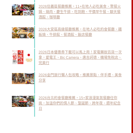
2026信義區餐廳推薦，11+在地人必吃美食、聚餐火
鍋、燒肉、慶生牛排、吃到飽、平價早午餐、聊天餐
酒館、咖啡廳
2026大安區高級餐廳推薦，在地人必吃約會餐廳、鐵
板燒、牛排館、餐酒館、飯店餐廳
2026日本優惠券下載可以馬上用！家電藥妝百貨一次
拿，愛電王、Bic Camera、唐吉訶德、機場免稅店、
完美行
2026金門旅行懶人包攻略，推薦景點、伴手禮、美食
分享
2026台北約會餐廳推薦，15+家浪漫氣氛餐廳任你
挑，加溫你們的情人節、聖誕節、跨年夜、週年紀念
日