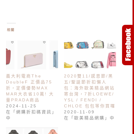
相關
義大利電商The
2020雙11/感恩節/黑
DoubleF 正價品75
五/聖誕節折扣懶人
折，定價優勢MAX
包：海外歐美精品網站
MAR大衣省10萬! 大
寄台灣，7折LOEWE/
量PRADA商品
YSL / FENDI /
2024-11-25
CHLOE 包包等你買囉
在「網購折扣碼資訊」
2020-11-09
中
在「歐美精品網購」中