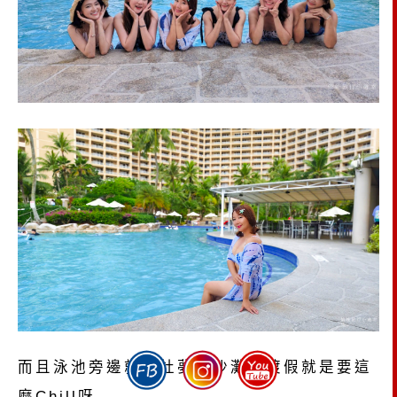
而且泳池旁邊就是杜夢灣沙灘，渡假就是要這
麼Chill呀