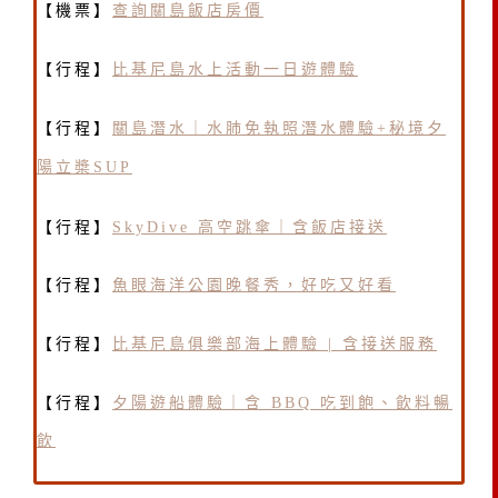
【機票】
查詢關島飯店房價
【行程】
比基尼島水上活動一日遊體驗
【行程】
關島潛水｜水肺免執照潛水體驗+秘境夕
陽立槳SUP
【行程】
SkyDive 高空跳傘｜含飯店接送
【行程】
魚眼海洋公園晚餐秀，好吃又好看
【行程】
比基尼島俱樂部海上體驗 | 含接送服務
【行程】
夕陽遊船體驗｜含 BBQ 吃到飽、飲料暢
飲