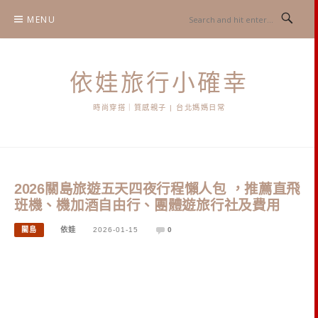
Skip
MENU
to
content
依娃旅行小確幸
時尚穿搭｜質感親子 | 台北媽媽日常
2026關島旅遊五天四夜行程懶人包 ，推薦直飛
班機、機加酒自由行、團體遊旅行社及費用
關島
依娃
2026-01-15
0