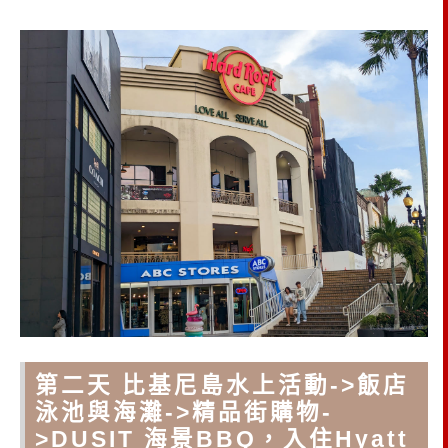
第二天 比基尼島水上活動->飯店
泳池與海灘->精品街購物-
>DUSIT 海景BBQ，入住Hyatt