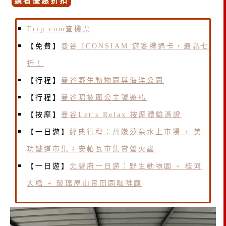
讀者優惠折扣
Trip.com查機票
【免費】
曼谷 ICONSIAM 遊客禮遇卡，最高七
折！
【行程】
曼谷野生動物園與海洋公園
【行程】
曼谷昭披耶公主號遊船
【按摩】
曼谷Let's Relax 按摩體驗憑證
【一日遊】
經典行程：丹嫩莎朵水上市場 + 美
功鐵道市集＋安帕瓦市集賞螢火蟲
【一日遊】
北碧府一日遊：野生動物園 + 桂河
大橋 + 玻璃屋山景田園咖啡廳