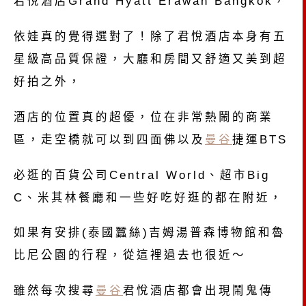
君悅酒店Grand Hyatt Erawan Bangkok，
依娃真的覺得選對了！除了君悅酒店本身有五
星級高品質保證，大廳和房間又舒適又美到超
好拍之外，
酒店的位置真的超優，位在非常熱鬧的商業
區，走空橋就可以到四面佛以及
曼谷
捷運BTS
必逛的百貨公司Central World、超市Big
C、米其林餐廳和一些好吃好逛的都在附近，
如果有安排(泰國蠶絲)吉姆湯普森博物館和魯
比尼公園的行程，從這裡過去也很近～
雖然每次搜尋
曼谷
君悅酒店都會出現鬧鬼傳