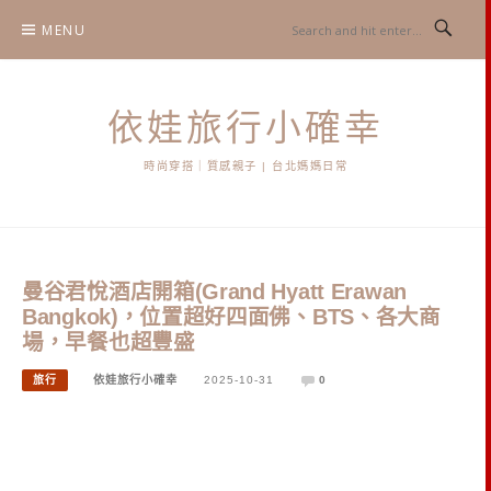
Skip
MENU
to
content
依娃旅行小確幸
時尚穿搭｜質感親子 | 台北媽媽日常
曼谷君悅酒店開箱(Grand Hyatt Erawan
Bangkok)，位置超好四面佛、BTS、各大商
場，早餐也超豐盛
旅行
依娃旅行小確幸
2025-10-31
0