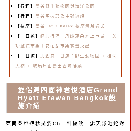
【行程】
曼谷野生動物園與海洋公園
【行程】
曼谷昭披耶公主號遊船
【按摩】
曼谷Let's Relax 按摩體驗憑證
【一日遊】
經典行程：丹嫩莎朵水上市場 + 美
功鐵道市集＋安帕瓦市集賞螢火蟲
【一日遊】
北碧府一日遊：野生動物園 + 桂河
大橋 + 玻璃屋山景田園咖啡廳
愛侶灣四面神君悅酒店Grand
曼
Hyatt Erawan Bangkok設
谷
施介紹
東南亞旅遊就是要Chill到極致，露天泳池絕對