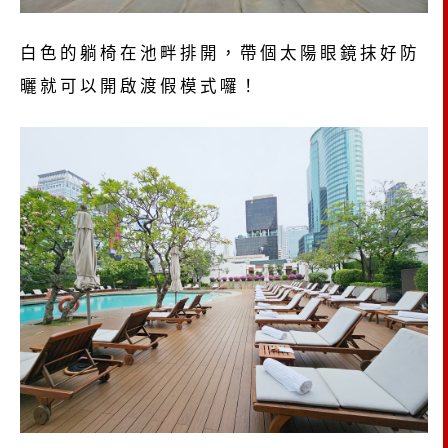
白色的躺椅在池畔排開，帶個太陽眼鏡抹好防
曬就可以開啟渡假模式囉！