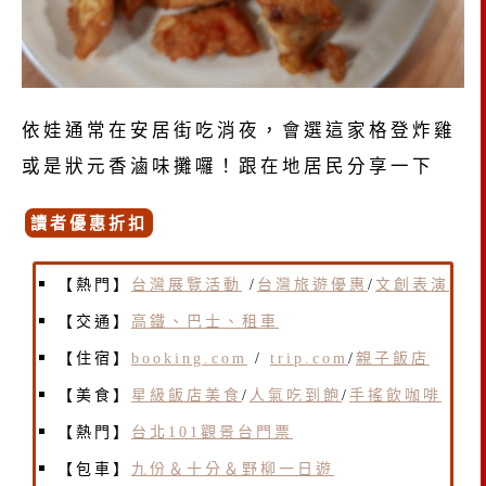
依娃通常在安居街吃消夜，會選這家格登炸雞
或是狀元香滷味攤囉！跟在地居民分享一下
讀者優惠折扣
【熱門】
台灣展覽活動
/
台灣旅遊優惠
/
文創表演
【交通】
高鐵、巴士、租車
【住宿】
booking.com
/
trip.com
/
親子飯店
【美食】
星級飯店美食
/
人氣吃到飽
/
手搖飲咖啡
【熱門】
台北101觀景台門票
【包車】
九份＆十分＆野柳一日遊