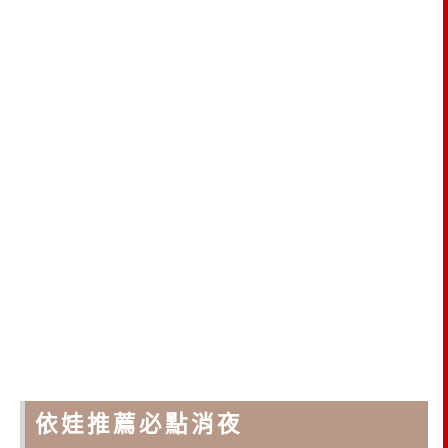
依娃推薦必點消夜