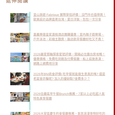
延伸閱讀
釜山旅遊 Fabrique 實際穿搭評價｜沒門市也值得買！
歐美設計品牌直寄台灣，夏日洋裝、包包一次分享
嘉義樂億皇家渡假酒店團購優惠｜室內親子遊樂場、
戶外泳池、彩繪主題房，飯店飲茶餐廳好吃又不貴！
2026麗星郵輪探索星號評價，開箱必住露台房攻略！
優惠價格、免費吃到飽及付費餐廳、船上設施表演、
網路上網費用分享
2026年BNI商會評價| 吃早餐就能做生意真的嗎? 還是
老鼠會詐騙呢? 加入的優缺點?會費多少？
2026信義區早午餐Brunch推薦，7家以上必吃超人氣
特色美食餐廳
2026大安區慶生約會餐廳推薦，氣氛浪漫食物好吃的