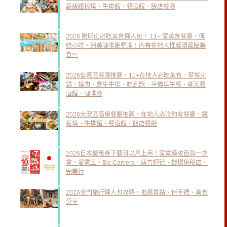
高級鐵板燒、牛排館、餐酒館、飯店餐廳
2026 陽明山必吃美食懶人包｜ 11+ 家美食餐廳、傳
統小吃、網美咖啡廳整理！內有在地人推薦隱藏版美
食～
2026信義區餐廳推薦，11+在地人必吃美食、聚餐火
鍋、燒肉、慶生牛排、吃到飽、平價早午餐、聊天餐
酒館、咖啡廳
2026大安區高級餐廳推薦，在地人必吃約會餐廳、鐵
板燒、牛排館、餐酒館、飯店餐廳
2026日本優惠券下載可以馬上用！家電藥妝百貨一次
拿，愛電王、Bic Camera、唐吉訶德、機場免稅店、
完美行
2026金門旅行懶人包攻略，推薦景點、伴手禮、美食
分享