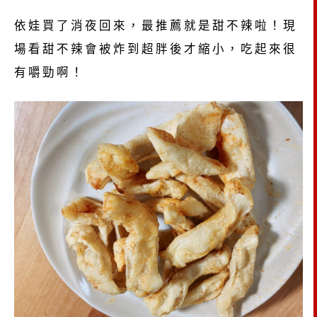
依娃買了消夜回來，最推薦就是甜不辣啦！現
場看甜不辣會被炸到超胖後才縮小，吃起來很
有嚼勁啊！