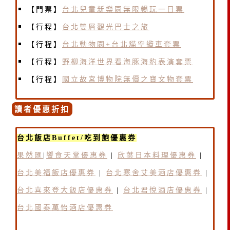
【門票】
台北兒童新樂園無限暢玩一日票
【行程】
台北雙層觀光巴士之旅
【行程】
台北動物園+台北貓空纜車套票
【行程】
野柳海洋世界看海豚海豹表演套票
【行程】
國立故宮博物院無價之寶文物套票
讀者優惠折扣
台北飯店Buffet/吃到飽優惠券
果然匯
|
饗食天堂優惠券
|
欣葉日本料理優惠券
|
台北美福飯店優惠券
|
台北寒舍艾美酒店優惠券
|
台北喜來登大飯店優惠券
|
台北君悅酒店優惠券
|
台北國泰萬怡酒店優惠券