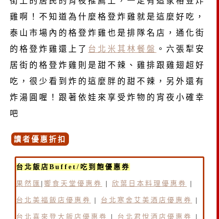
街上的居民的宵夜推薦上，一定有這家格登炸
雞啊！不知道為什麼格登炸雞就是這麼好吃，
泰山市場內的格登炸雞也是排隊名店，通化街
的格登炸雞還上了
台北米其林餐盤
。六張犁安
居街的格登炸雞則是甜不辣、雞排跟雞翅超好
吃，很少看到炸的這麼胖的甜不辣，另外還有
炸湯圓喔！跟著依娃來享受炸物的宵夜小確幸
吧
讀者優惠折扣
台北飯店Buffet/吃到飽優惠券
果然匯
|
饗食天堂優惠券
|
欣葉日本料理優惠券
|
台北美福飯店優惠券
|
台北寒舍艾美酒店優惠券
|
台北喜來登大飯店優惠券
|
台北君悅酒店優惠券
|