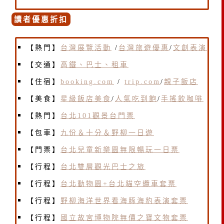
讀者優惠折扣
【熱門】
台灣展覽活動
/
台灣旅遊優惠
/
文創表演
【交通】
高鐵、巴士、租車
【住宿】
booking.com
/
trip.com
/
親子飯店
【美食】
星級飯店美食
/
人氣吃到飽
/
手搖飲咖啡
【熱門】
台北101觀景台門票
【包車】
九份＆十分＆野柳一日遊
【門票】
台北兒童新樂園無限暢玩一日票
【行程】
台北雙層觀光巴士之旅
【行程】
台北動物園+台北貓空纜車套票
【行程】
野柳海洋世界看海豚海豹表演套票
【行程】
國立故宮博物院無價之寶文物套票