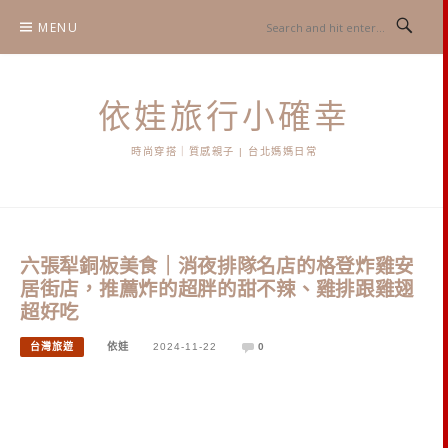
Skip
MENU
to
content
依娃旅行小確幸
時尚穿搭｜質感親子 | 台北媽媽日常
六張犁銅板美食｜消夜排隊名店的格登炸雞安
居街店，推薦炸的超胖的甜不辣、雞排跟雞翅
超好吃
台灣旅遊
依娃
2024-11-22
0