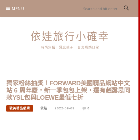
Skip
MENU
to
content
依娃旅行小確幸
時尚穿搭｜質感親子 | 台北媽媽日常
獨家粉絲抽獎！FORWARD美國精品網站中文
站 6 周年慶，新一季包包上架，還有趙露思同
款YSL包與LOEWE最低七折
歐美精品網購
依娃
2022-09-09
0