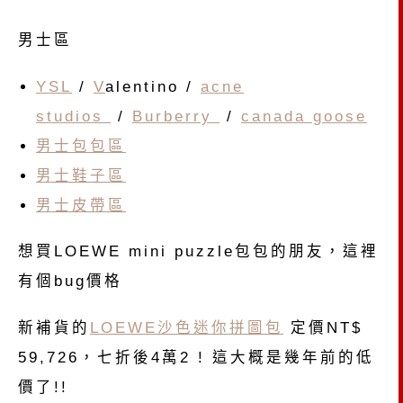
男士區
YSL
/
V
alentino /
acne
studios
/
Burberry
/
canada goose
男士包包區
男士鞋子區
男士皮帶區
想買LOEWE mini puzzle包包的朋友，這裡
有個bug價格
新補貨的
LOEWE沙色迷你拼圖包
定價NT$
59,726，七折後4萬2 ! 這大概是幾年前的低
價了!!