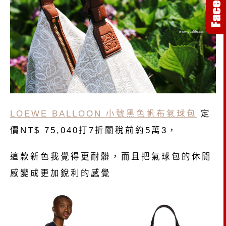
LOEWE BALLOON 小號黑色帆布氣球包
定
價NT$ 75,040打7折關稅前約5萬3，
這款新色我覺得更耐髒，而且把氣球包的休閒
感變成更加銳利的感覺