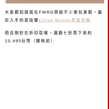
大家都知道我在FWRD買過不少美包美鞋，最
近入手的是這雙
Chloe Woody厚底涼鞋
而且剛好在折扣區喔，滿額七折買下來約
10,495台幣（關稅前）