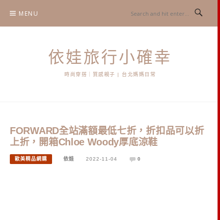
Skip
MENU
to
content
依娃旅行小確幸
時尚穿搭｜質感親子 | 台北媽媽日常
FORWARD全站滿額最低七折，折扣品可以折
上折，開箱Chloe Woody厚底涼鞋
歐美精品網購
依娃
2022-11-04
0