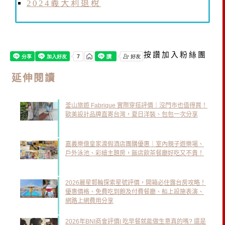
2024義大利退稅
按讚加入粉絲團
延伸閱讀
釜山旅遊 Fabrique 實際穿搭評價｜沒門市也值得買！
歐美設計品牌直寄台灣，夏日洋裝、包包一次分享
嘉義樂億皇家渡假酒店團購優惠｜室內親子遊樂場、
戶外泳池、彩繪主題房，飯店飲茶餐廳好吃又不貴！
2026麗星郵輪探索星號評價，開箱必住露台房攻略！
優惠價格、免費吃到飽及付費餐廳、船上設施表演、
網路上網費用分享
2026年BNI商會評價| 吃早餐就能做生意真的嗎? 還是