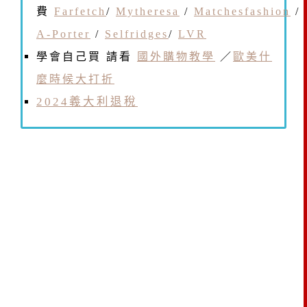
費
Farfetch
/
Mytheresa
/
Matchesfashion
/
A-Porter
/
Selfridges
/
LVR
學會自己買 請看
國外購物教學
／
歐美什
麼時候大打折
2024義大利退稅