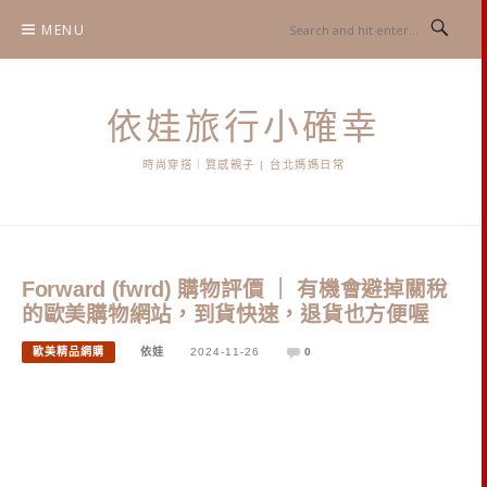
Skip
MENU
to
content
依娃旅行小確幸
時尚穿搭｜質感親子 | 台北媽媽日常
Forward (fwrd) 購物評價 ｜ 有機會避掉關稅
的歐美購物網站，到貨快速，退貨也方便喔
歐美精品網購
依娃
2024-11-26
0