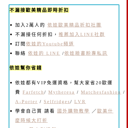
不漏接歐美精品即時折扣
加入2萬人的
依娃歐美精品折扣社團
不漏接任何折扣，
推薦加入LINE社群
訂閱
依娃的Youtube頻道
聯絡
依娃的 LINE
/
依娃臉書粉專私訊
依娃幫你省錢
依娃都有VIP免運資格，幫大家省20歐運
費
Farfetch
/
Mytheresa
/
Matchesfashion
/
A-Porter
/
Selfridges
/
LVR
學會自己買 請看
國外購物教學
／
歐美什
麼時候大打折