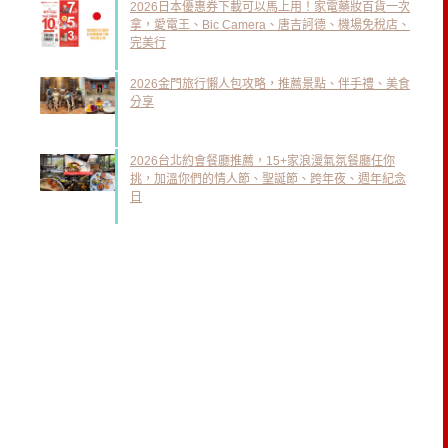
2026日本優惠券下載可以馬上用！家電藥妝百貨一次
拿，愛電王、Bic Camera、唐吉訶德、機場免稅店、
完美行
2026金門旅行懶人包攻略，推薦景點、伴手禮、美食
分享
2026台北約會餐廳推薦，15+家浪漫氣氛餐廳任你
挑，加溫你們的情人節、聖誕節、跨年夜、週年紀念
日