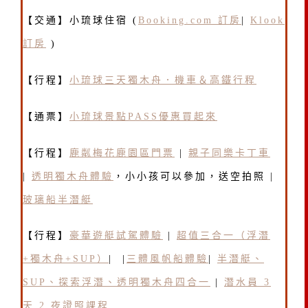
【交通】小琉球住宿 (
Booking.com 訂房
|
Klook
訂房
)
【行程】
小琉球三天獨木舟．機車＆高鐵行程
【通票】
小琉球景點PASS優惠買起來
【行程】
鹿粼梅花鹿園區門票
|
親子同樂卡丁車
|
透明獨木舟體驗
，小小孩可以參加，送空拍照 |
玻璃船半潛艇
【行程】
豪華遊艇試駕體驗
|
超值三合一（浮潛
+獨木舟+SUP）
| |
三體風帆船體驗
|
半潛艇、
SUP、探索浮潛、透明獨⽊舟四合一
|
潛水員 3
天 2 夜證照課程