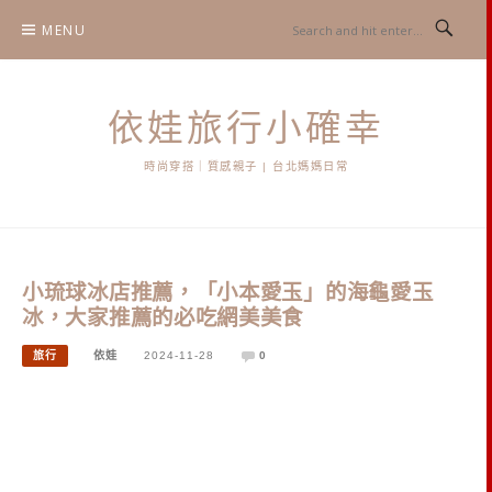
Skip
MENU
to
content
依娃旅行小確幸
時尚穿搭｜質感親子 | 台北媽媽日常
小琉球冰店推薦，「小本愛玉」的海龜愛玉
冰，大家推薦的必吃網美美食
旅行
依娃
2024-11-28
0