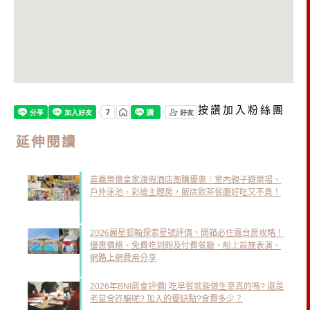
按讚加入粉絲團
延伸閱讀
嘉義樂億皇家渡假酒店團購優惠｜室內親子遊樂場、
戶外泳池、彩繪主題房，飯店飲茶餐廳好吃又不貴！
2026麗星郵輪探索星號評價，開箱必住露台房攻略！
優惠價格、免費吃到飽及付費餐廳、船上設施表演、
網路上網費用分享
2026年BNI商會評價| 吃早餐就能做生意真的嗎? 還是
老鼠會詐騙呢? 加入的優缺點?會費多少？