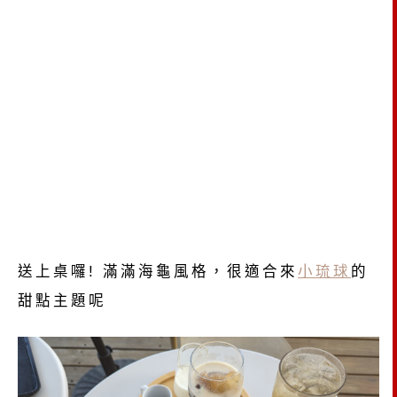
送上桌囉! 滿滿海龜風格，很適合來
小琉球
的
甜點主題呢