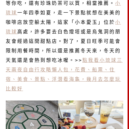
等你吃，還有珍珠奶茶可以買，相當推薦。
小
琉球
一年四季如夏，走一下景點就想在美美的
咖啡店放空躲太陽，這家「小本愛玉」位於
小
琉球
高處，許多要去白色燈塔或是烏鬼洞的朋
友會經過這間甜點店。對了，夏日旺季可能會
限制用餐時間，所以還是推薦冬天來，冬天的
天氣還是會熱到想吃冰喔。>>
點我看小琉球三
天兩夜自由行攻略懶人包，花費、船票、住
宿、美食、景點、浮潛看海龜，幾月去怎麼玩
比較好