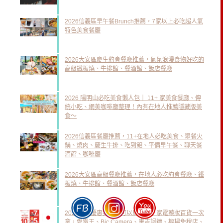
2026信義區早午餐Brunch推薦，7家以上必吃超人氣
特色美食餐廳
2026大安區慶生約會餐廳推薦，氣氛浪漫食物好吃的
高級鐵板燒、牛排館、餐酒館、飯店餐廳
2026 陽明山必吃美食懶人包｜ 11+ 家美食餐廳、傳
統小吃、網美咖啡廳整理！內有在地人推薦隱藏版美
食～
2026信義區餐廳推薦，11+在地人必吃美食、聚餐火
鍋、燒肉、慶生牛排、吃到飽、平價早午餐、聊天餐
酒館、咖啡廳
2026大安區高級餐廳推薦，在地人必吃約會餐廳、鐵
板燒、牛排館、餐酒館、飯店餐廳
2026日本優惠券下載可以馬上用！家電藥妝百貨一次
拿，愛電王、Bic Camera、唐吉訶德、機場免稅店、