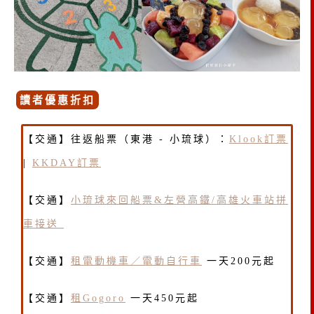
讀者優惠折扣
【交通】往返船票（東港 - 小琉球）：
Klook訂票
|
KKDAY訂票
【交通】
小琉球來回船票&左營高鐵/高雄火車站拼
車接送
【交通】
租電動機車／電動自行車
一天200元起
【交通】
租Gogoro
一天450元起